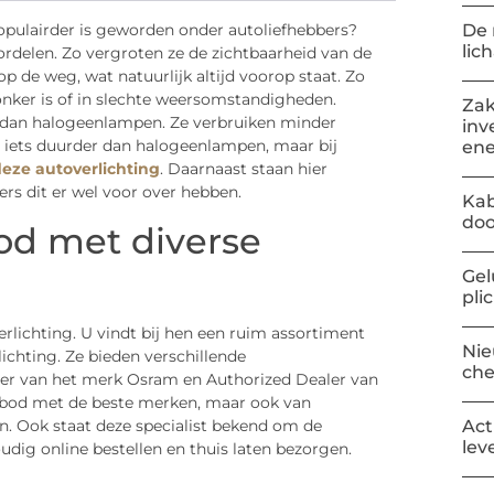
De 
populairder is geworden onder autoliefhebbers?
lic
ordelen. Zo vergroten ze de zichtbaarheid van de
op de weg, wat natuurlijk altijd voorop staat. Zo
nker is of in slechte weersomstandigheden.
Zak
 dan halogeenlampen. Ze verbruiken minder
inv
l iets duurder dan halogeenlampen, maar bij
ene
eze autoverlichting
. Daarnaast staan hier
rs dit er wel voor over hebben.
Kab
doo
od met diverse
Gel
pli
verlichting. U vindt bij hen een ruim assortiment
Nie
chting. Ze bieden verschillende
ch
tner van het merk Osram en Authorized Dealer van
aanbod met de beste merken, maar ook van
. Ook staat deze specialist bekend om de
Act
lev
udig online bestellen en thuis laten bezorgen.