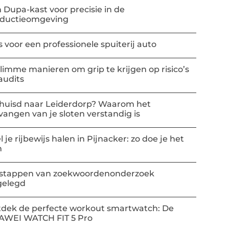
 Dupa-kast voor precisie in de
oductieomgeving
s voor een professionele spuiterij auto
slimme manieren om grip te krijgen op risico’s
audits
huisd naar Leiderdorp? Waarom het
vangen van je sloten verstandig is
l je rijbewijs halen in Pijnacker: zo doe je het
m
stappen van zoekwoordenonderzoek
gelegd
dek de perfecte workout smartwatch: De
AWEI WATCH FIT 5 Pro