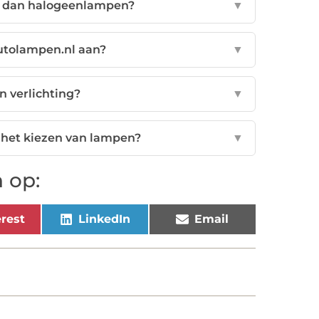
r dan halogeenlampen?
▼
utolampen.nl aan?
▼
n verlichting?
▼
ij het kiezen van lampen?
▼
 op:
rest
LinkedIn
Email