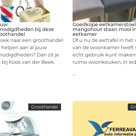
jouw
Goedkope eetkamerstoel
nodigdheden bij deze
mangohout staan mooi in
roothandel
eetkamer
zoek naar een groothandel
Of u nu de eettafel in het
n helpen aan al jouw
van de woonkamer heeft s
odigdheden? Dan zit je
echt gebruik kunt maken
 bij Koos van der Beek.
ruime woonkeuken, in ied
...
Groothandel
Gr