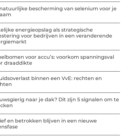
natuurlijke bescherming van selenium voor je
haam
elijke energieopslag als strategische
estering voor bedrijven in een veranderende
rgiemarkt
elbomen voor accu’s: voorkom spanningsval
r draaddikte
uidsoverlast binnen een VvE: rechten en
chten
uwsgierig naar je dak? Dit zijn 5 signalen om te
ecken
ief en betrokken blijven in een nieuwe
ensfase