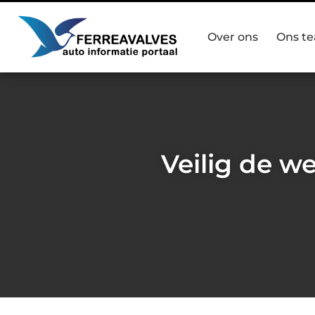
Over ons
Ons t
Veilig de w