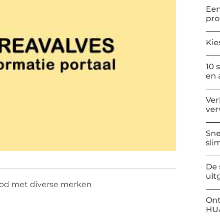
Een
pr
Kie
10 
en 
Ver
ver
Sne
sli
De 
uit
bod met diverse merken
Ont
HU