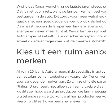
Wist u dat Xenon verlichting de laatste jaren steeds 
Dat is niet voor niets, want de lampen kennen veel vo
bestuurder in de auto. Dit zorgt voor meer veiligheid 
gaat u met een goed gevoel de weg op, ook als het do
Daarnaast hebben de lampen een langere levensduur
energie en geven meer licht af. Xenon lampen zijn we
Autolampen.nl betaalt u alsnog scherpe prijzen voor
d
zoveel voordelen tegenover, dat de meeste autobezitte
Kies uit een ruim aanb
merken
Al ruim 20 jaar is Autolampen.nl dé specialist in auto
aan autolampen en toebehoren, waaronder Xenon verli
toonaangevende merken aan. Zo zijn ze officiële par
Philips. U profiteert niet alleen van een uitgebreid 
kwalitatief hoogwaardige producten die lang meegaan
uitstekende service. Zo kunt u al hun producten eenvo
Hierbij profiteert u van een snelle levering.