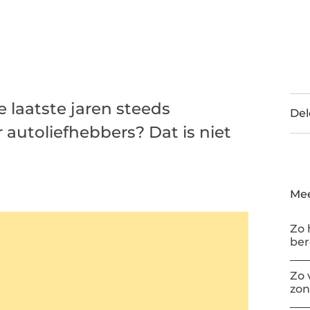
e laatste jaren steeds
Del
autoliefhebbers? Dat is niet
Mee
Zo 
be
Zo 
zon