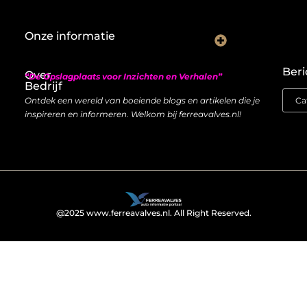
Onze informatie
Nederlandse linkbuilding: hoe je lokaal autoriteit opbouwt met backlinks
Geld verdienen met links: zo bouw je een duurzame inkomstenstroom
Beri
Over
“De Opslagplaats voor Inzichten en Verhalen”
Bedrijf
Ontdek een wereld van boeiende blogs en artikelen die je
inspireren en informeren. Welkom bij ferreavalves.nl!
@2025 www.ferreavalves.nl. All Right Reserved.