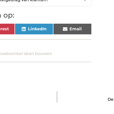
 op:
rest
LinkedIn
Email
,
webwinkel laten bouwen
De