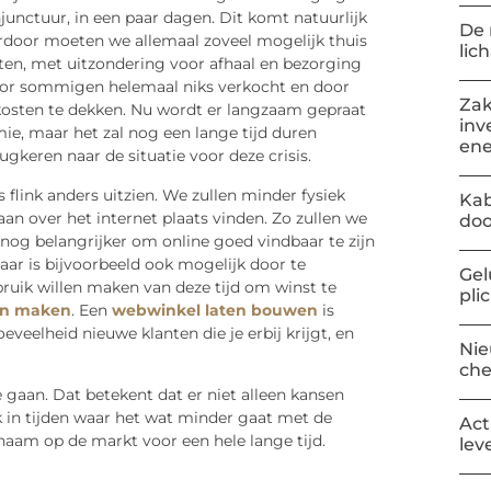
nctuur, in een paar dagen. Dit komt natuurlijk
De 
rdoor moeten we allemaal zoveel mogelijk thuis
lic
ten, met uitzondering voor afhaal en bezorging
door sommigen helemaal niks verkocht en door
Zak
 kosten te dekken. Nu wordt er langzaam gepraat
inv
e, maar het zal nog een lange tijd duren
ene
keren naar de situatie voor deze crisis.
flink anders uitzien. We zullen minder fysiek
Kab
an over het internet plaats vinden. Zo zullen we
doo
nog belangrijker om online goed vindbaar te zijn
maar is bijvoorbeeld ook mogelijk door te
Gel
bruik willen maken van deze tijd om winst te
pli
ten maken
. Een
webwinkel laten bouwen
is
eveelheid nieuwe klanten die je erbij krijgt, en
Nie
ch
 gaan. Dat betekent dat er niet alleen kansen
in tijden waar het wat minder gaat met de
Act
naam op de markt voor een hele lange tijd.
lev