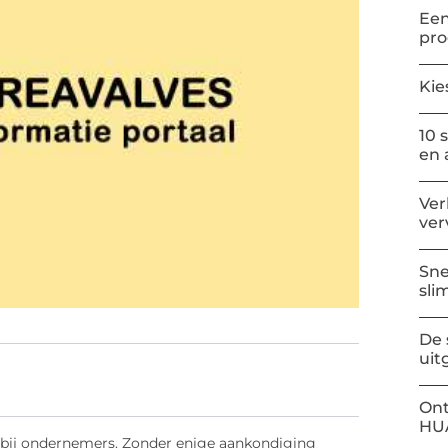
Een
pr
Kie
10 
en 
Ver
ver
Sne
sli
De 
uit
Ont
HU
r bij ondernemers. Zonder enige aankondiging