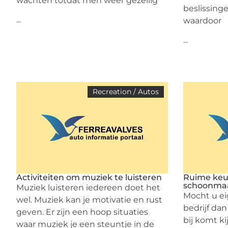
wachten totdat men weer gezellig
beslissing
...
waardoor
...
Recreation / Autos
Activiteiten om muziek te luisteren
Ruime keu
schoonma
Muziek luisteren iedereen doet het
Mocht u ei
wel. Muziek kan je motivatie en rust
bedrijf dan
geven. Er zijn een hoop situaties
bij komt ki
waar muziek je een steuntje in de