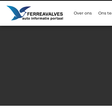
Over ons
Ons t