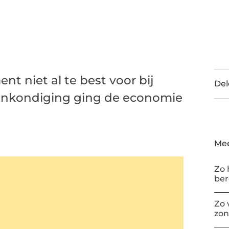
t niet al te best voor bij
Del
ankondiging ging de economie
Mee
Zo 
be
Zo 
zon