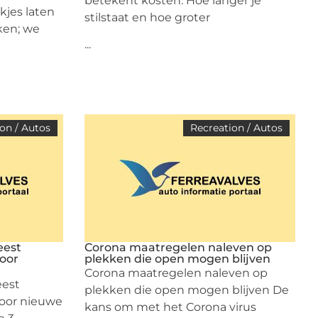
betekent kosten. Hoe langer je
jes laten
stilstaat en hoe groter
ken; we
...
on / Autos
Recreation / Autos
eest
Corona maatregelen naleven op
oor
plekken die open mogen blijven
Corona maatregelen naleven op
eest
plekken die open mogen blijven De
oor nieuwe
kans om met het Corona virus