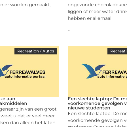
en er worden gemaakt,
ongezonde chocoladekoek
liggen of meer water drin
hebben er allemaal
...
Recreation / Autos
Recreati
ze aan
Een slechte laptop: De m
akmiddelen
voorkomende gevolgen v
nieuwe studenten
genaar zijn van een groot
Een slechte laptop: De m
 weet u dat er veel meer
voorkomende gevolgen v
jken dan alleen het laten