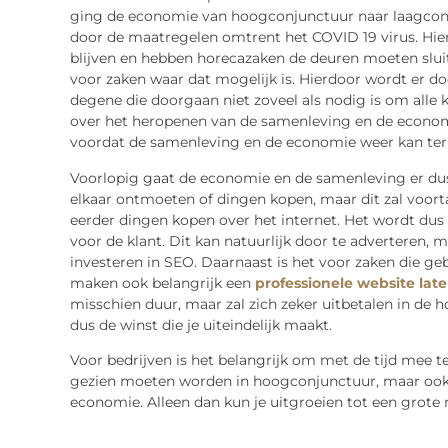
ging de economie van hoogconjunctuur naar laagconju
door de maatregelen omtrent het COVID 19 virus. Hie
blijven en hebben horecazaken de deuren moeten slui
voor zaken waar dat mogelijk is. Hierdoor wordt er 
degene die doorgaan niet zoveel als nodig is om alle
over het heropenen van de samenleving en de economi
voordat de samenleving en de economie weer kan terug
Voorlopig gaat de economie en de samenleving er dus 
elkaar ontmoeten of dingen kopen, maar dit zal voorta
eerder dingen kopen over het internet. Het wordt dus 
voor de klant. Dit kan natuurlijk door te adverteren, 
investeren in SEO. Daarnaast is het voor zaken die ge
maken ook belangrijk een
professionele website la
misschien duur, maar zal zich zeker uitbetalen in de ho
dus de winst die je uiteindelijk maakt.
Voor bedrijven is het belangrijk om met de tijd mee te
gezien moeten worden in hoogconjunctuur, maar ook 
economie. Alleen dan kun je uitgroeien tot een grote 