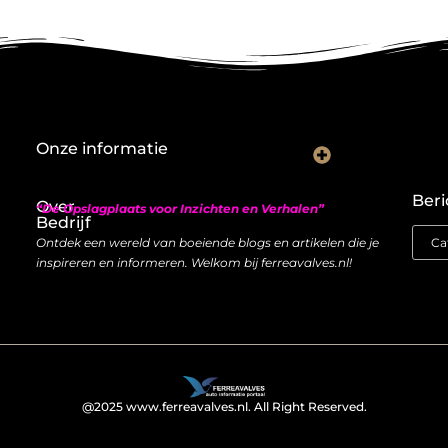
Onze informatie
Nederlandse linkbuilding: hoe je lokaal autoriteit opbouwt met backlinks
Geld verdienen met links: zo bouw je een duurzame inkomstenstroom
Beri
Over
“De Opslagplaats voor Inzichten en Verhalen”
Bedrijf
Ontdek een wereld van boeiende blogs en artikelen die je
inspireren en informeren. Welkom bij ferreavalves.nl!
@2025 www.ferreavalves.nl. All Right Reserved.