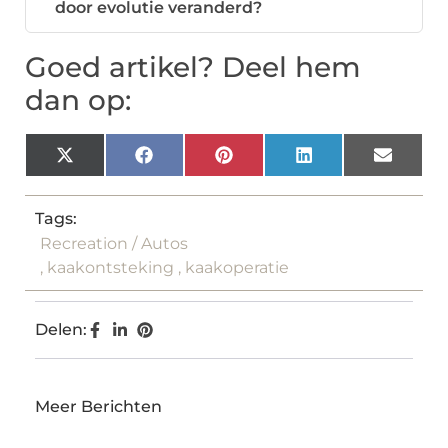
door evolutie veranderd?
Goed artikel? Deel hem
dan op:
X
Facebook
Pinterest
LinkedIn
Email
(Twitter)
Tags:
Recreation / Autos
,
kaakontsteking
,
kaakoperatie
Delen:
Meer Berichten