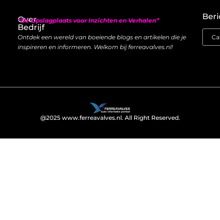
Nederlandse linkbuilding: hoe je lokaal autoriteit opbouwt met backlinks
Geld verdienen met links: zo bouw je een duurzame inkomstenstroom
Beri
Over
“De Opslagplaats voor Inzichten en Verhalen”
Bedrijf
Ontdek een wereld van boeiende blogs en artikelen die je
inspireren en informeren. Welkom bij ferreavalves.nl!
@2025 www.ferreavalves.nl. All Right Reserved.