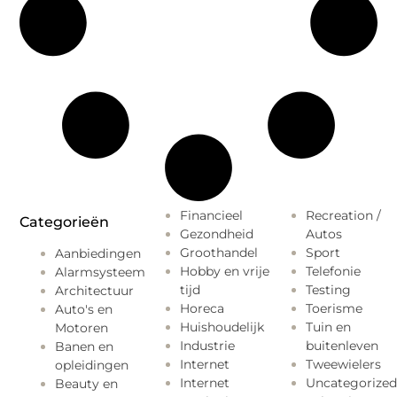
Financieel
Recreation /
Categorieën
Gezondheid
Autos
Groothandel
Sport
Aanbiedingen
Hobby en vrije
Telefonie
Alarmsysteem
tijd
Testing
Architectuur
Horeca
Toerisme
Auto's en
Huishoudelijk
Tuin en
Motoren
Industrie
buitenleven
Banen en
Internet
Tweewielers
opleidingen
Internet
Uncategorized
Beauty en