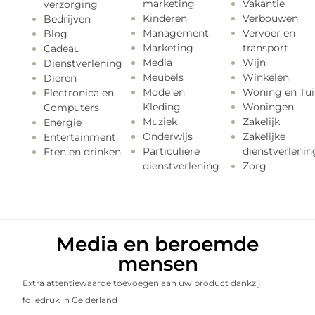
marketing
Vakantie
verzorging
Kinderen
Verbouwen
Bedrijven
Management
Vervoer en
Blog
Marketing
transport
Cadeau
Media
Wijn
Dienstverlening
Meubels
Winkelen
Dieren
Mode en
Woning en Tui
Electronica en
Kleding
Woningen
Computers
Muziek
Zakelijk
Energie
Onderwijs
Zakelijke
Entertainment
Particuliere
dienstverlenin
Eten en drinken
dienstverlening
Zorg
Media en beroemde
mensen
Extra attentiewaarde toevoegen aan uw product dankzij
foliedruk in Gelderland