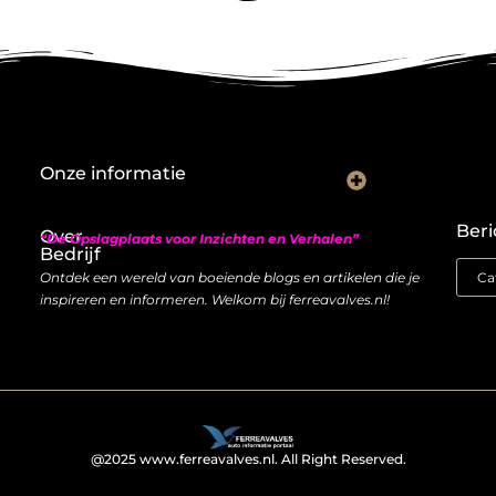
Onze informatie
Nederlandse linkbuilding: hoe je lokaal autoriteit opbouwt met backlinks
Geld verdienen met links: zo bouw je een duurzame inkomstenstroom
Beri
Over
“De Opslagplaats voor Inzichten en Verhalen”
Bedrijf
Ontdek een wereld van boeiende blogs en artikelen die je
inspireren en informeren. Welkom bij ferreavalves.nl!
@2025 www.ferreavalves.nl. All Right Reserved.