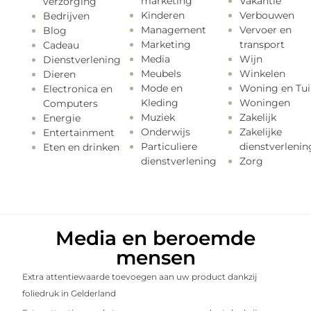
marketing
Vakantie
verzorging
Kinderen
Verbouwen
Bedrijven
Management
Vervoer en
Blog
Marketing
transport
Cadeau
Media
Wijn
Dienstverlening
Meubels
Winkelen
Dieren
Mode en
Woning en Tui
Electronica en
Kleding
Woningen
Computers
Muziek
Zakelijk
Energie
Onderwijs
Zakelijke
Entertainment
Particuliere
dienstverlenin
Eten en drinken
dienstverlening
Zorg
Media en beroemde
mensen
Extra attentiewaarde toevoegen aan uw product dankzij
foliedruk in Gelderland