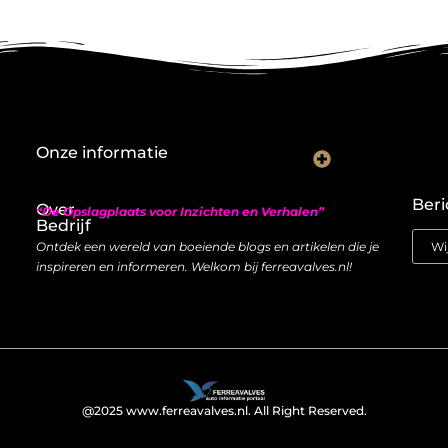
Onze informatie
Nederlandse linkbuilding: hoe je lokaal autoriteit opbouwt met backlinks
Geld verdienen met links: zo bouw je een duurzame inkomstenstroom
Beri
Over
“De Opslagplaats voor Inzichten en Verhalen”
Bedrijf
Ontdek een wereld van boeiende blogs en artikelen die je
inspireren en informeren. Welkom bij ferreavalves.nl!
@2025 www.ferreavalves.nl. All Right Reserved.