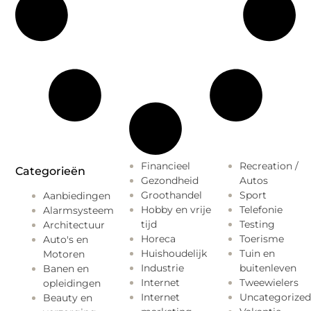
Financieel
Recreation /
Categorieën
Gezondheid
Autos
Groothandel
Sport
Aanbiedingen
Hobby en vrije
Telefonie
Alarmsysteem
tijd
Testing
Architectuur
Horeca
Toerisme
Auto's en
Huishoudelijk
Tuin en
Motoren
Industrie
buitenleven
Banen en
Internet
Tweewielers
opleidingen
Internet
Uncategorized
Beauty en