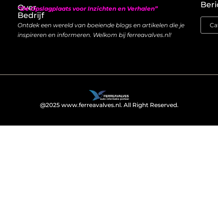
Beri
Over
“De Opslagplaats voor Inzichten en Verhalen”
Bedrijf
Ontdek een wereld van boeiende blogs en artikelen die je
inspireren en informeren. Welkom bij ferreavalves.nl!
@2025 www.ferreavalves.nl. All Right Reserved.