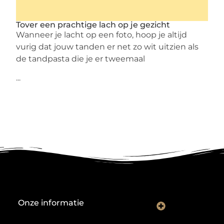
Tover een prachtige lach op je gezicht
Wanneer je lacht op een foto, hoop je altijd
vurig dat jouw tanden er net zo wit uitzien als
de tandpasta die je er tweemaal
...
Onze informatie
Nederlandse linkbuilding: hoe je lokaal autoriteit opbouwt met backlinks
Geld verdienen met links: zo bouw je een duurzame inkomstenstroom