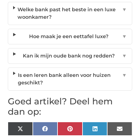
Welke bank past het beste in een luxe
▼
woonkamer?
Hoe maak je een eettafel luxe?
▼
Kan ik mijn oude bank nog redden?
▼
Is een leren bank alleen voor huizen
▼
geschikt?
Goed artikel? Deel hem
dan op:
X
Facebook
Pinterest
LinkedIn
Email
(Twitter)