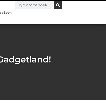
laatsen
Gadgetland!