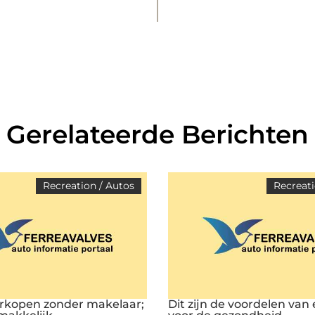
Gerelateerde Berichten
Recreation / Autos
Recreati
rkopen zonder makelaar;
Dit zijn de voordelen van