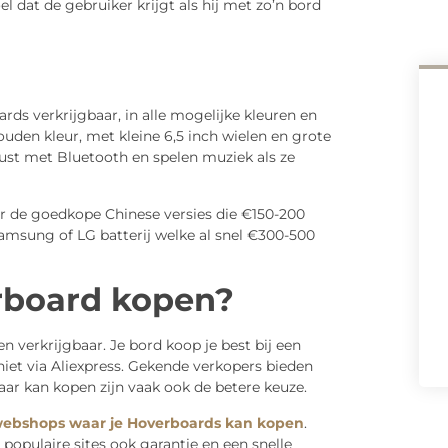
dat de gebruiker krijgt als hij met zo’n bord
rds verkrijgbaar, in alle mogelijke kleuren en
ouden kleur, met kleine 6,5 inch wielen en grote
rust met Bluetooth en spelen muziek als ze
er de goedkope Chinese versies die €150-200
amsung of LG batterij welke al snel €300-500
rboard kopen?
 verkrijgbaar. Je bord koop je best bij een
et via Aliexpress. Gekende verkopers bieden
ar kan kopen zijn vaak ook de betere keuze.
webshops waar je Hoverboards kan kopen
.
populaire sites ook garantie en een snelle