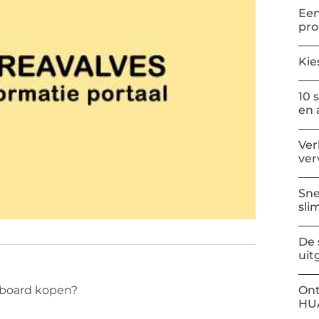
Een
pr
Kie
10 
en 
Ver
ver
Sne
sli
De 
uit
Ont
rboard kopen?
HU