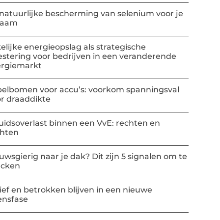
natuurlijke bescherming van selenium voor je
haam
elijke energieopslag als strategische
estering voor bedrijven in een veranderende
rgiemarkt
elbomen voor accu’s: voorkom spanningsval
r draaddikte
uidsoverlast binnen een VvE: rechten en
chten
uwsgierig naar je dak? Dit zijn 5 signalen om te
ecken
ief en betrokken blijven in een nieuwe
ensfase