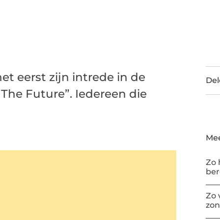
 eerst zijn intrede in de
Del
 The Future”. Iedereen die
Mee
Zo 
be
Zo 
zon