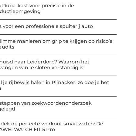
 Dupa-kast voor precisie in de
oductieomgeving
s voor een professionele spuiterij auto
slimme manieren om grip te krijgen op risico’s
audits
huisd naar Leiderdorp? Waarom het
vangen van je sloten verstandig is
l je rijbewijs halen in Pijnacker: zo doe je het
m
stappen van zoekwoordenonderzoek
gelegd
dek de perfecte workout smartwatch: De
AWEI WATCH FIT 5 Pro