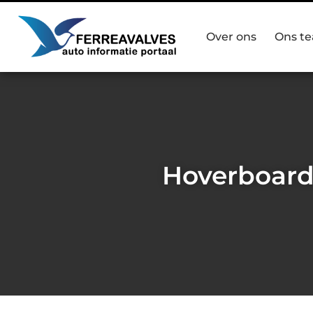
Over ons
Ons t
Hoverboard