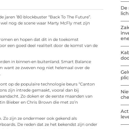
De 
lic
de jaren ’80 blockbuster “Back To The Future”.
ch wel nog de scene waar Marty McFly met zijn
Zak
inv
ene
dromen en hopen dat dit in de toekomst
 voor een goed deel realiteit door de komst van de
Kab
doo
orden in binnen-en buitenland. Smart Balance
lm want ze zweven nog niet helemaal over de
Gel
.
pli
ont op de populaire technologie beurs “Canton
 ons zijn intrede gemaakt, vooral dan bij
Nie
l aandacht. Zo doken er de eerste maanden van
ch
stin Bieber en Chris Brown die met zo’n
Act
lev
 Zo zijn ze ondermeer ook gekend als
oards. De reden dat ze het bekendst zijn onder