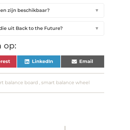
en zijn beschikbaar?
▼
die uit Back to the Future?
▼
 op:
rest
LinkedIn
Email
rt balance board
,
smart balance wheel