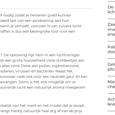
De 
lic
rstof nodig zodat je hersenen goed kunnen
eeld last van een aandoening aan hun
Zak
aarin je vertoeft, voorzien is van zuivere lucht
inv
haffen is dus een belangrijke tool voor een
ene
Kab
doo
 De oplossing ligt hem in een luchtreiniger.
jk een grote hoeveelheid vieze stofdeeltjes aan
Gel
 alles rond. Denk aan pollen, sigarettenrook,
pli
sdieren, virussen en bacteriën. Naast het
tzuiveraar vaak ook voor een neutrale geur en kan
Nie
n opvangen. Soms is het ook mogelijk om er
ch
ezuiverde lucht een natuurlijk aroma meegeven!
Act
lev
ankelijk van het merk en het model dat je koopt,
angt hierbij natuurlijk heel erg af van de prijs.