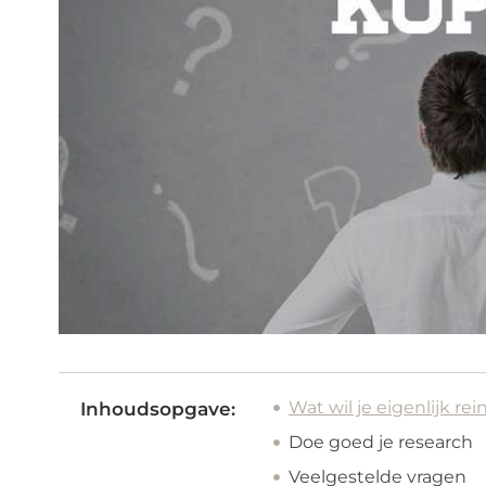
Wat wil je eigenlijk re
Inhoudsopgave:
Doe goed je research
Veelgestelde vragen