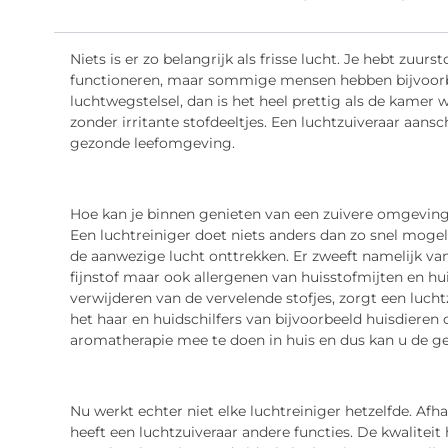
Niets is er zo belangrijk als frisse lucht. Je hebt zuu
functioneren, maar sommige mensen hebben bijvoorb
luchtwegstelsel, dan is het heel prettig als de kamer w
zonder irritante stofdeeltjes. Een luchtzuiveraar aansc
gezonde leefomgeving.
Hoe kan je binnen genieten van een zuivere omgeving?
Een luchtreiniger doet niets anders dan zo snel mogeli
de aanwezige lucht onttrekken. Er zweeft namelijk van
fijnstof maar ook allergenen van huisstofmijten en hui
verwijderen van de vervelende stofjes, zorgt een luch
het haar en huidschilfers van bijvoorbeeld huisdiere
aromatherapie mee te doen in huis en dus kan u de g
Nu werkt echter niet elke luchtreiniger hetzelfde. Afh
heeft een luchtzuiveraar andere functies. De kwaliteit h