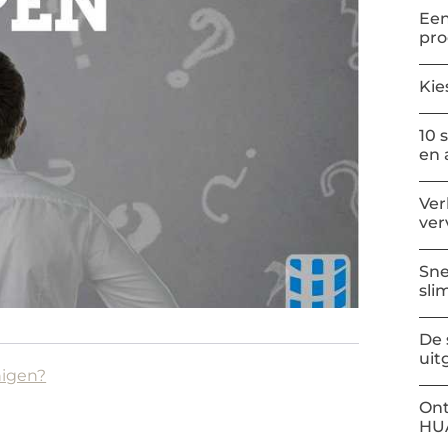
Een
pr
Kie
10 
en 
Ver
ver
Sne
sli
De 
uit
inigen?
Ont
HU