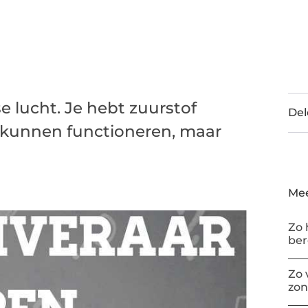
sse lucht. Je hebt zuurstof
Del
 kunnen functioneren, maar
Mee
Zo 
be
Zo 
zon