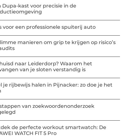
 Dupa-kast voor precisie in de
oductieomgeving
s voor een professionele spuiterij auto
slimme manieren om grip te krijgen op risico’s
audits
huisd naar Leiderdorp? Waarom het
vangen van je sloten verstandig is
l je rijbewijs halen in Pijnacker: zo doe je het
m
stappen van zoekwoordenonderzoek
gelegd
dek de perfecte workout smartwatch: De
AWEI WATCH FIT 5 Pro