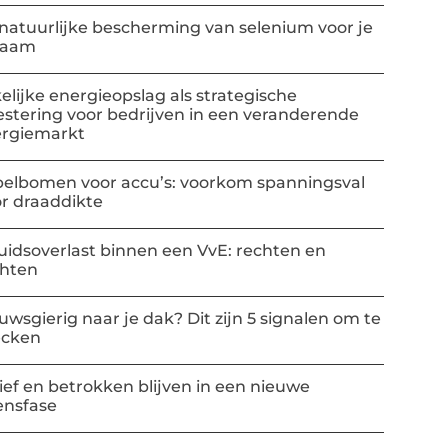
natuurlijke bescherming van selenium voor je
haam
elijke energieopslag als strategische
estering voor bedrijven in een veranderende
rgiemarkt
elbomen voor accu’s: voorkom spanningsval
r draaddikte
uidsoverlast binnen een VvE: rechten en
chten
uwsgierig naar je dak? Dit zijn 5 signalen om te
ecken
ief en betrokken blijven in een nieuwe
ensfase