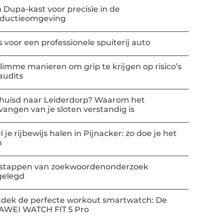
 Dupa-kast voor precisie in de
oductieomgeving
s voor een professionele spuiterij auto
slimme manieren om grip te krijgen op risico’s
audits
huisd naar Leiderdorp? Waarom het
vangen van je sloten verstandig is
l je rijbewijs halen in Pijnacker: zo doe je het
m
stappen van zoekwoordenonderzoek
gelegd
dek de perfecte workout smartwatch: De
AWEI WATCH FIT 5 Pro