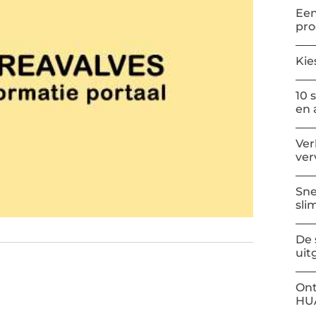
Een
pr
Kie
10 
en 
Ver
ver
Sne
sli
De 
uit
Ont
HU