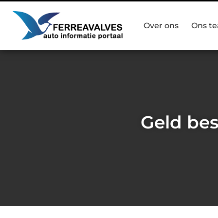
Over ons
Ons t
Geld bes