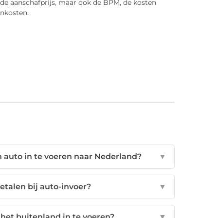
n de aanschafprijs, maar ook de BPM, de kosten
enkosten.
auto in te voeren naar Nederland?
▼
etalen bij auto-invoer?
▼
 het buitenland in te voeren?
▼