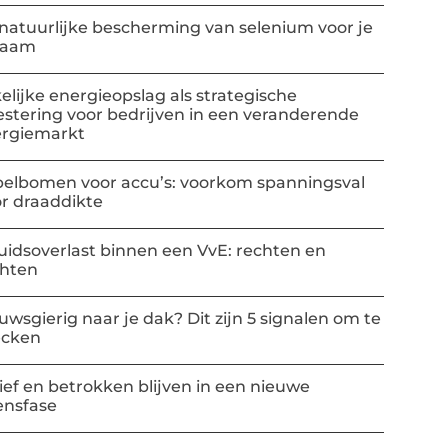
natuurlijke bescherming van selenium voor je
haam
elijke energieopslag als strategische
estering voor bedrijven in een veranderende
rgiemarkt
elbomen voor accu’s: voorkom spanningsval
r draaddikte
uidsoverlast binnen een VvE: rechten en
chten
uwsgierig naar je dak? Dit zijn 5 signalen om te
ecken
ief en betrokken blijven in een nieuwe
ensfase