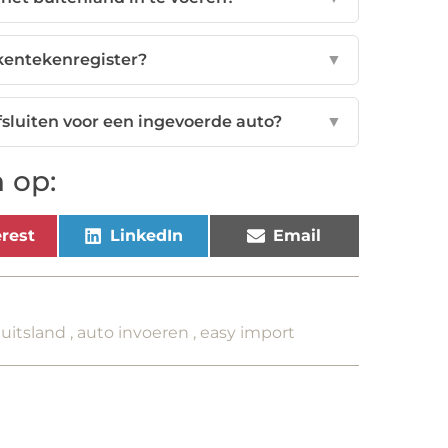
 kentekenregister?
▼
sluiten voor een ingevoerde auto?
▼
 op:
rest
LinkedIn
Email
uitsland
,
auto invoeren
,
easy import