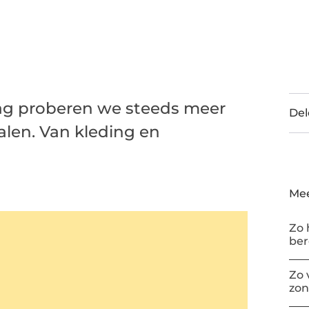
aag proberen we steeds meer
Del
alen. Van kleding en
Mee
Zo 
be
Zo 
zon