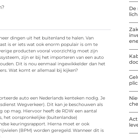
n?
De 
lic
Zak
inv
eer dingen uit het buitenland te halen. Van
ene
ast is er iets wat ook enorm populair is om te
overige producten vooral voorzichtig moet zijn
Kab
ysteem, zijn er bij het importeren van een auto
doo
ouden. Dit is nou eenmaal ingewikkelder dan het
ers. Wat komt er allemaal bij kijken?
Gel
pli
porteerde auto een Nederlands kenteken nodig. Je
Nie
ch
ksdienst Wegverkeer). Dit kan je beschouwen als
weg op mag. Hiervoor heeft de RDW een aantal
, het oorspronkelijke (buitenlandse)
Act
ndse keuringsrapport. Hierna moet er ook
lev
rijwielen (BPM) worden geregeld. Wanneer dit is
t.