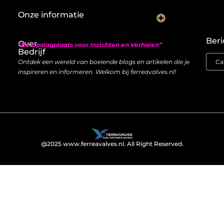
Onze informatie
Nederlandse linkbuilding: hoe je lokaal autoriteit opbouwt met backlinks
Geld verdienen met links: zo bouw je een duurzame inkomstenstroom
Beri
Over
“De Opslagplaats voor Inzichten en Verhalen”
Bedrijf
Ontdek een wereld van boeiende blogs en artikelen die je
inspireren en informeren. Welkom bij ferreavalves.nl!
@2025 www.ferreavalves.nl. All Right Reserved.