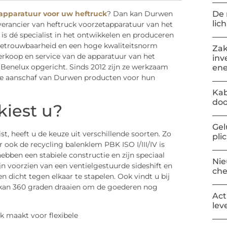
De 
apparatuur voor uw heftruck
? Dan kan Durwen
lic
leverancier van heftruck voorzetapparatuur van het
is dé specialist in het ontwikkelen en produceren
betrouwbaarheid en een hoge kwaliteitsnorm
Zak
verkoop en service van de apparatuur van het
inv
Benelux opgericht. Sinds 2012 zijn ze werkzaam
ene
j de aanschaf van Durwen producten voor hun
Kab
doo
kiest u?
Gel
t, heeft u de keuze uit verschillende soorten. Zo
pli
r ook de recycling balenklem PBK ISO I/III/IV is
bben een stabiele constructie en zijn speciaal
Nie
oorzien van een ventielgestuurde sideshift en
ch
dicht tegen elkaar te stapelen. Ook vindt u bij
t kan 360 graden draaien om de goederen nog
Act
lev