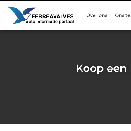
Over ons
Ons t
Koop een 