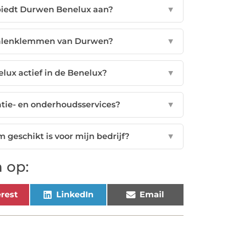
iedt Durwen Benelux aan?
▼
 balenklemmen van Durwen?
▼
lux actief in de Benelux?
▼
tie- en onderhoudsservices?
▼
 geschikt is voor mijn bedrijf?
▼
 op:
rest
LinkedIn
Email