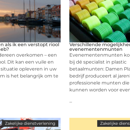
 als ik een verstopt riool
Verschillende mogelijkhe
heb?
evenementenmunten
edereen overkomen – een
Evenementenmunten kop
ool. Dit kan een vuile en
bij dé specialist in plastic
 situatie opleveren in uw
betaalmunten: Damen Plas
m is het belangrijk om te
bedrijf produceert al jare
professionele munten die
kunnen worden voor eve
...
Zakelijke dienstverlening
Zakelijke dien