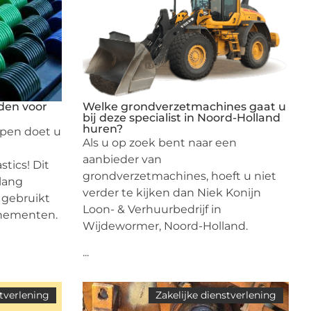
den voor
Welke grondverzetmachines gaat u
bij deze specialist in Noord-Holland
huren?
en doet u
Als u op zoek bent naar een
aanbieder van
tics! Dit
grondverzetmachines, hoeft u niet
nlang
verder te kijken dan Niek Konijn
 gebruikt
Loon- & Verhuurbedrijf in
nementen.
Wijdewormer, Noord-Holland.
...
stverlening
Zakelijke dienstverlening