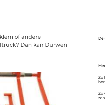
klem of andere
Del
eftruck? Dan kan Durwen
Mee
Zo 
be
Zo 
zon