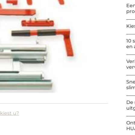
Een
pr
Kie
10 
en 
Ver
ver
Sne
sli
De 
uit
kiest u?
Ont
HU