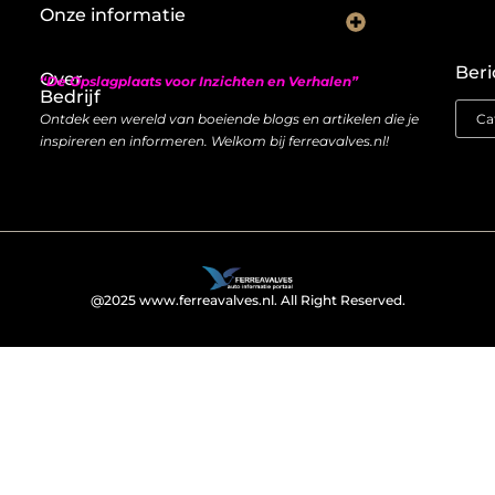
Onze informatie
Nederlandse linkbuilding: hoe je lokaal autoriteit opbouwt met backlinks
Geld verdienen met links: zo bouw je een duurzame inkomstenstroom
Beri
Over
“De Opslagplaats voor Inzichten en Verhalen”
Bedrijf
Ontdek een wereld van boeiende blogs en artikelen die je
inspireren en informeren. Welkom bij ferreavalves.nl!
@2025 www.ferreavalves.nl. All Right Reserved.