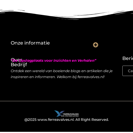
Onze informatie
Nederlandse linkbuilding: hoe je lokaal autoriteit opbouwt met backlinks
Geld verdienen met links: zo bouw je een duurzame inkomstenstroom
Beri
Over
“De Opslagplaats voor Inzichten en Verhalen”
Bedrijf
Ontdek een wereld van boeiende blogs en artikelen die je
inspireren en informeren. Welkom bij ferreavalves.nl!
@2025 www.ferreavalves.nl. All Right Reserved.