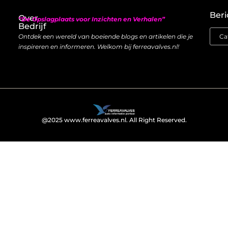
Nederlandse linkbuilding: hoe je lokaal autoriteit opbouwt met backlinks
Geld verdienen met links: zo bouw je een duurzame inkomstenstroom
Beri
Over
“De Opslagplaats voor Inzichten en Verhalen”
Bedrijf
Ontdek een wereld van boeiende blogs en artikelen die je
inspireren en informeren. Welkom bij ferreavalves.nl!
@2025 www.ferreavalves.nl. All Right Reserved.