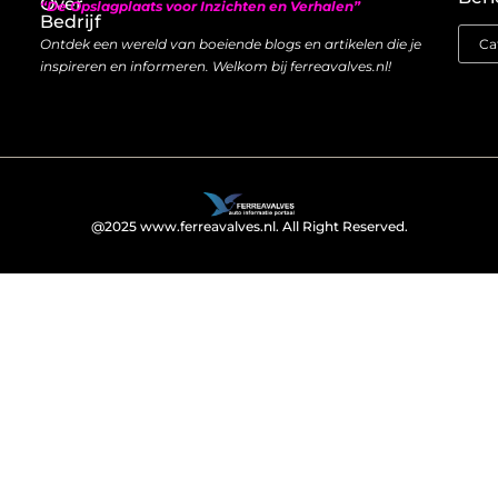
Over
“De Opslagplaats voor Inzichten en Verhalen”
Bedrijf
Ontdek een wereld van boeiende blogs en artikelen die je
inspireren en informeren. Welkom bij ferreavalves.nl!
@2025 www.ferreavalves.nl. All Right Reserved.