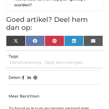
worden?
Goed artikel? Deel hem
dan op:
X
Facebook
Pinterest
LinkedIn
Email
(Twitter)
Tags:
Dienstverlening
,
Tapijt laten reinigen
Delen:
Meer Berichten
Zo houd je je tuin en terrein gezond met