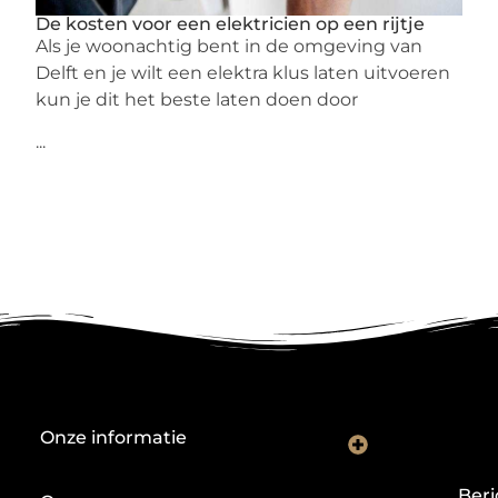
De kosten voor een elektricien op een rijtje
Als je woonachtig bent in de omgeving van
Delft en je wilt een elektra klus laten uitvoeren
kun je dit het beste laten doen door
...
Onze informatie
Nederlandse linkbuilding: hoe je lokaal autoriteit opbouwt met backlinks
Geld verdienen met links: zo bouw je een duurzame inkomstenstroom
Beri