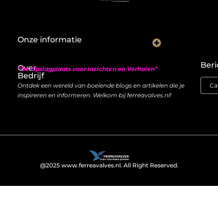
Onze informatie
Nederlandse linkbuilding: hoe je lokaal autoriteit opbouwt met backlinks
Geld verdienen met links: zo bouw je een duurzame inkomstenstroom
Beri
Over
“De Opslagplaats voor Inzichten en Verhalen”
Bedrijf
Ontdek een wereld van boeiende blogs en artikelen die je
inspireren en informeren. Welkom bij ferreavalves.nl!
@2025 www.ferreavalves.nl. All Right Reserved.