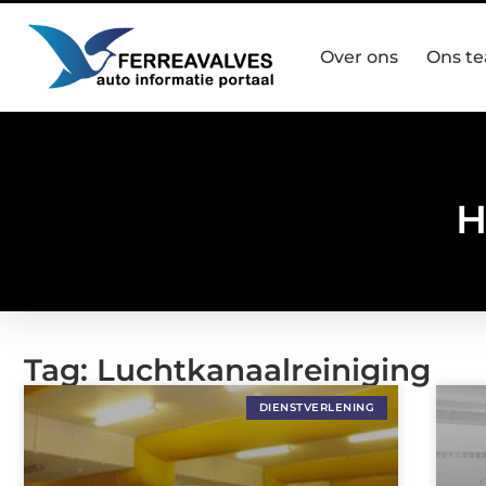
Over ons
Ons t
H
Tag: Luchtkanaalreiniging
DIENSTVERLENING