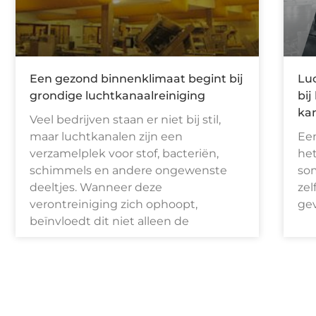
Een gezond binnenklimaat begint bij
Luc
grondige luchtkanaalreiniging
bij
kan
Veel bedrijven staan er niet bij stil,
maar luchtkanalen zijn een
Een
verzamelplek voor stof, bacteriën,
het
schimmels en andere ongewenste
so
deeltjes. Wanneer deze
zel
verontreiniging zich ophoopt,
gev
beïnvloedt dit niet alleen de