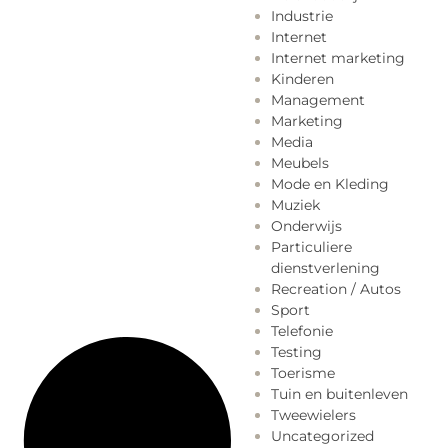
Industrie
Internet
Internet marketing
Kinderen
Management
Marketing
Media
Meubels
Mode en Kleding
Muziek
Onderwijs
Particuliere
dienstverlening
Recreation / Autos
Sport
Telefonie
Testing
Toerisme
Tuin en buitenleven
Tweewielers
Uncategorized