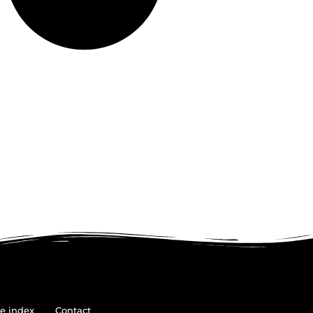
e index
Contact