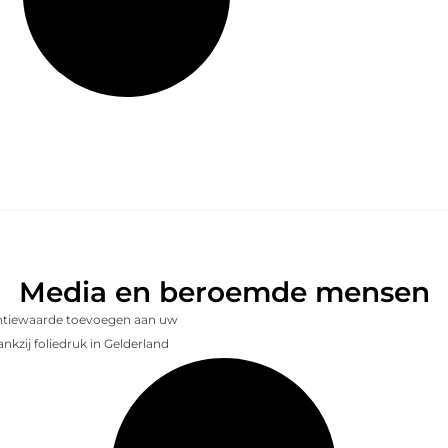
Media en beroemde mensen
entiewaarde toevoegen aan uw
nkzij foliedruk in Gelderland