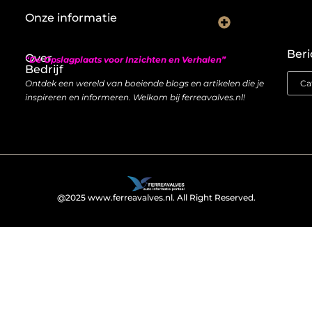
Onze informatie
Nederlandse linkbuilding: hoe je lokaal autoriteit opbouwt met backlinks
Geld verdienen met links: zo bouw je een duurzame inkomstenstroom
Beri
Over
“De Opslagplaats voor Inzichten en Verhalen”
Bedrijf
Ontdek een wereld van boeiende blogs en artikelen die je
inspireren en informeren. Welkom bij ferreavalves.nl!
@2025 www.ferreavalves.nl. All Right Reserved.