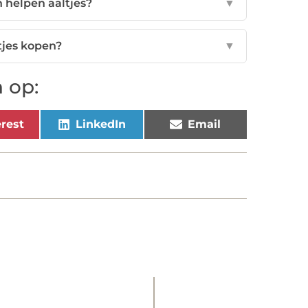
 helpen aaltjes?
▼
tjes kopen?
▼
 op:
rest
LinkedIn
Email