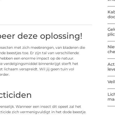
Kab
doo
Gel
beer deze oplossing!
pli
Nie
nsecten met zich meebrengen, van bladeren die
ch
 beestjes toe. Er zijn tal van verschillende
e hebben een enorme impact op de natuur.
je verdelgingsmiddel binnenkrijgt sterft het
Act
lev
t lichaam verspreidt. Wil jij geen tuin vol
erder.
Vei
cticiden
Lic
maa
enselijk. Wanneer een insect dit opeet zal het
ticide zich vermenigvuldigt in het dode beestje.