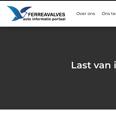
Over ons
Ons t
Last van 