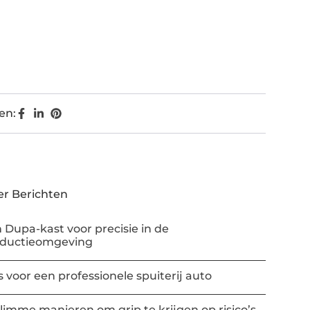
en:
r Berichten
 Dupa-kast voor precisie in de
oductieomgeving
s voor een professionele spuiterij auto
slimme manieren om grip te krijgen op risico’s