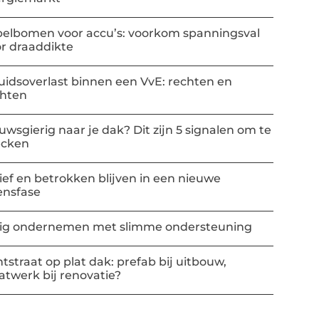
elbomen voor accu’s: voorkom spanningsval
r draaddikte
uidsoverlast binnen een VvE: rechten en
chten
uwsgierig naar je dak? Dit zijn 5 signalen om te
ecken
ief en betrokken blijven in een nieuwe
ensfase
lig ondernemen met slimme ondersteuning
htstraat op plat dak: prefab bij uitbouw,
twerk bij renovatie?