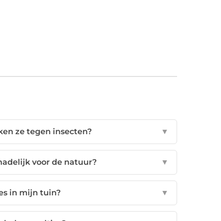
rken ze tegen insecten?
▼
hadelijk voor de natuur?
▼
es in mijn tuin?
▼