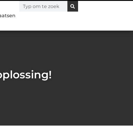
laatsen
oplossing!