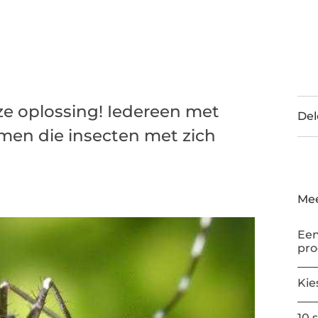
ze oplossing! Iedereen met
Del
men die insecten met zich
Mee
Een
pr
Kie
10 