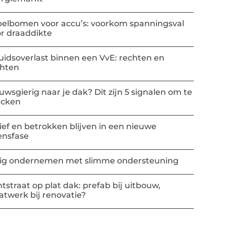
elbomen voor accu’s: voorkom spanningsval
r draaddikte
uidsoverlast binnen een VvE: rechten en
chten
uwsgierig naar je dak? Dit zijn 5 signalen om te
ecken
ief en betrokken blijven in een nieuwe
ensfase
lig ondernemen met slimme ondersteuning
htstraat op plat dak: prefab bij uitbouw,
twerk bij renovatie?