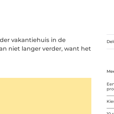
der vakantiehuis in de
Del
n niet langer verder, want het
Mee
Een
pr
Kie
10 