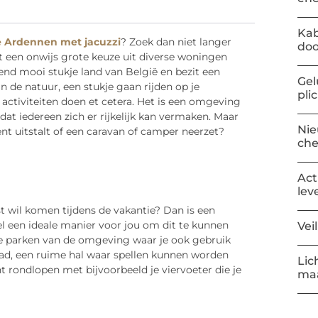
Kab
e Ardennen met jacuzzi
? Zoek dan niet langer
doo
bt een onwijs grote keuze uit diverse woningen
tend mooi stukje land van België en bezit een
Gel
n de natuur, een stukje gaan rijden op je
pli
 activiteiten doen et cetera. Het is een omgeving
at iedereen zich er rijkelijk kan vermaken. Maar
Nie
nt uitstalt of een caravan of camper neerzet?
ch
Act
lev
st wil komen tijdens de vakantie? Dan is een
l een ideale manier voor jou om dit te kunnen
Vei
te parken van de omgeving waar je ook gebruik
bad, een ruime hal waar spellen kunnen worden
Lic
nt rondlopen met bijvoorbeeld je viervoeter die je
maa