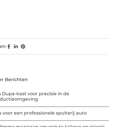
en:
r Berichten
 Dupa-kast voor precisie in de
oductieomgeving
s voor een professionele spuiterij auto
slimme manieren om grip te krijgen op risico’s