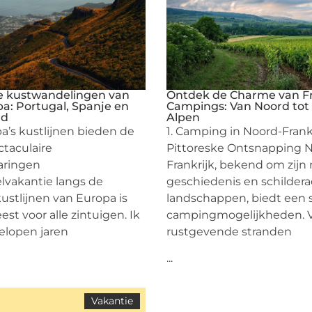
e kustwandelingen van
Ontdek de Charme van F
a: Portugal, Spanje en
Campings: Van Noord tot 
nd
Alpen
a’s kustlijnen bieden de
1. Camping in Noord-Frank
taculaire
Pittoreske Ontsnapping 
aringen
Frankrijk, bekend om zijn r
vakantie langs de
geschiedenis en schildera
kustlijnen van Europa is
landschappen, biedt een 
est voor alle zintuigen. Ik
campingmogelijkheden. 
elopen jaren
rustgevende stranden
...
Vakantie