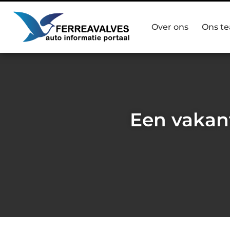
Over ons
Ons t
Een vakant