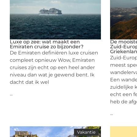
Luxe op zee: wat maakt een
De mooist
Emiraten cruise zo bijzonder?
Zuid-Europ
Griekenla
De Emiraten definiëren luxe cruisen
Zuid-Europ
compleet opnieuw Wow, Emiraten
meest spec
cruises zijn echt op een heel ander
wandelerv
niveau dan wat je gewend bent. Ik
Een wandel
dacht dat ik wel
zuidelijke 
...
echt een fe
heb de afg
...
Vakantie