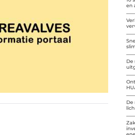
en 
Ver
ver
Sne
sli
De 
uit
Ont
HU
De 
lic
Zak
inv
ene