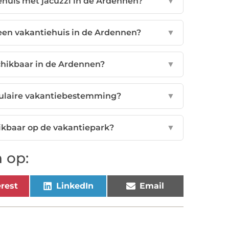
ehuis met jacuzzi in de Ardennen?
▼
een vakantiehuis in de Ardennen?
▼
schikbaar in de Ardennen?
▼
ulaire vakantiebestemming?
▼
ikbaar op de vakantiepark?
▼
 op:
rest
LinkedIn
Email