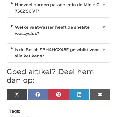
Hoeveel borden passen er in de Miele G
▼
7362 SC Vi?
Welke vaatwasser heeft de snelste
▼
wascyclus?
Is de Bosch SBH4HCX48E geschikt voor
▼
alle keukens?
Goed artikel? Deel hem
dan op:
X
Facebook
Pinterest
LinkedIn
Email
(Twitter)
Tags: