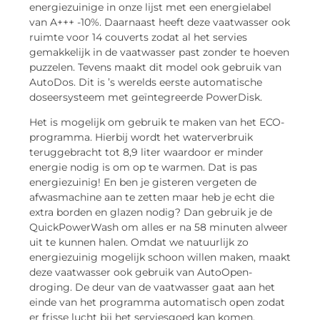
energiezuinige in onze lijst met een energielabel
van A+++ -10%. Daarnaast heeft deze vaatwasser ook
ruimte voor 14 couverts zodat al het servies
gemakkelijk in de vaatwasser past zonder te hoeven
puzzelen. Tevens maakt dit model ook gebruik van
AutoDos. Dit is ’s werelds eerste automatische
doseersysteem met geïntegreerde PowerDisk.
Het is mogelijk om gebruik te maken van het ECO-
programma. Hierbij wordt het waterverbruik
teruggebracht tot 8,9 liter waardoor er minder
energie nodig is om op te warmen. Dat is pas
energiezuinig! En ben je gisteren vergeten de
afwasmachine aan te zetten maar heb je echt die
extra borden en glazen nodig? Dan gebruik je de
QuickPowerWash om alles er na 58 minuten alweer
uit te kunnen halen. Omdat we natuurlijk zo
energiezuinig mogelijk schoon willen maken, maakt
deze vaatwasser ook gebruik van AutoOpen-
droging. De deur van de vaatwasser gaat aan het
einde van het programma automatisch open zodat
er frisse lucht bij het serviesgoed kan komen.