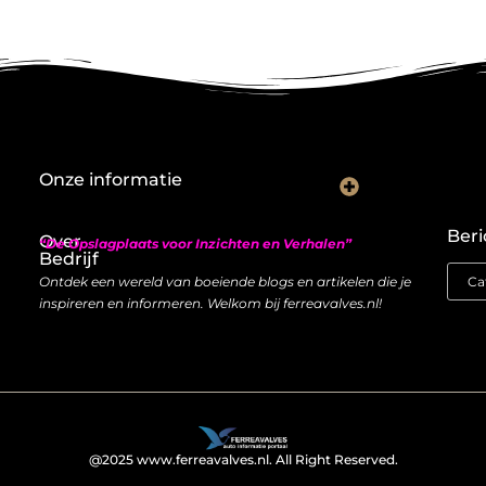
Onze informatie
Nederlandse linkbuilding: hoe je lokaal autoriteit opbouwt met backlinks
Geld verdienen met links: zo bouw je een duurzame inkomstenstroom
Beri
Over
“De Opslagplaats voor Inzichten en Verhalen”
Bedrijf
Ontdek een wereld van boeiende blogs en artikelen die je
inspireren en informeren. Welkom bij ferreavalves.nl!
@2025 www.ferreavalves.nl. All Right Reserved.