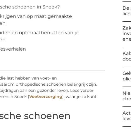
ische schoenen in Sneek?
De 
lic
rkrijgen van op maat gemaakte
nen
Zak
uden en optimaal benutten van je
inv
ene
nen
cesverhalen
Kab
doo
Gel
ie last hebben van voet- en
pli
aarom orthopedische schoenen belangrijk zijn,
bijdragen aan een gezonder leven. Lees verder
Nie
nen in Sneek (
Voetverzorging
), waar je ze kunt
ch
ische schoenen
Act
lev