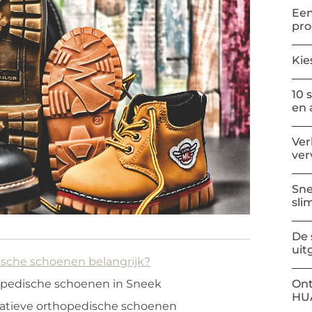
Een
pr
Kie
10 
en 
Ver
ver
Sne
sli
De 
uit
sche schoenen belangrijk?
Ont
opedische schoenen in Sneek
HU
atieve orthopedische schoenen