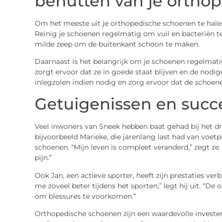
benutten van je ortho
Om het meeste uit je orthopedische schoenen te halen
Reinig je schoenen regelmatig om vuil en bacteriën t
milde zeep om de buitenkant schoon te maken.
Daarnaast is het belangrijk om je schoenen regelmatig 
zorgt ervoor dat ze in goede staat blijven en de nodi
inlegzolen indien nodig en zorg ervoor dat de schoene
Getuigenissen en succ
Veel inwoners van Sneek hebben baat gehad bij het 
bijvoorbeeld Marieke, die jarenlang last had van voet
schoenen. “Mijn leven is compleet veranderd,” zegt ze
pijn.”
Ook Jan, een actieve sporter, heeft zijn prestaties ver
me zoveel beter tijdens het sporten,” legt hij uit. “D
om blessures te voorkomen.”
Orthopedische schoenen zijn een waardevolle investeri