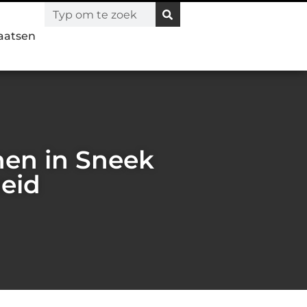
laatsen
nen in Sneek
eid