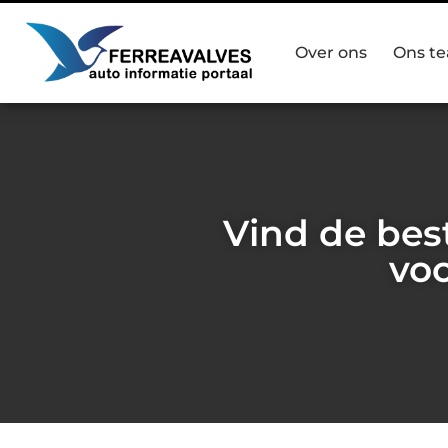
Over ons
Ons t
Vind de bes
vo