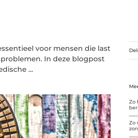
ssentieel voor mensen die last
Del
problemen. In deze blogpost
ische ...
Mee
Zo 
be
Zo 
zon