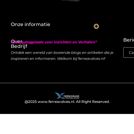
Onze informatie
Nederlandse linkbuilding: hoe je lokaal autoriteit opbouwt met backlinks
Geld verdienen met links: zo bouw je een duurzame inkomstenstroom
Beri
Over
“De Opslagplaats voor Inzichten en Verhalen”
Bedrijf
Ontdek een wereld van boeiende blogs en artikelen die je
inspireren en informeren. Welkom bij ferreavalves.nl!
@2025 www.ferreavalves.nl. All Right Reserved.