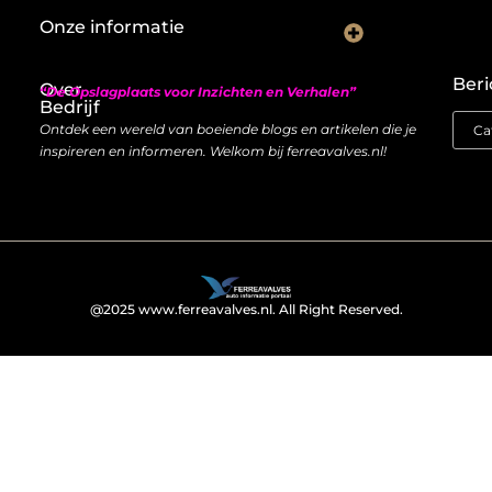
Onze informatie
Nederlandse linkbuilding: hoe je lokaal autoriteit opbouwt met backlinks
Geld verdienen met links: zo bouw je een duurzame inkomstenstroom
Beri
Over
“De Opslagplaats voor Inzichten en Verhalen”
Bedrijf
Ontdek een wereld van boeiende blogs en artikelen die je
inspireren en informeren. Welkom bij ferreavalves.nl!
@2025 www.ferreavalves.nl. All Right Reserved.