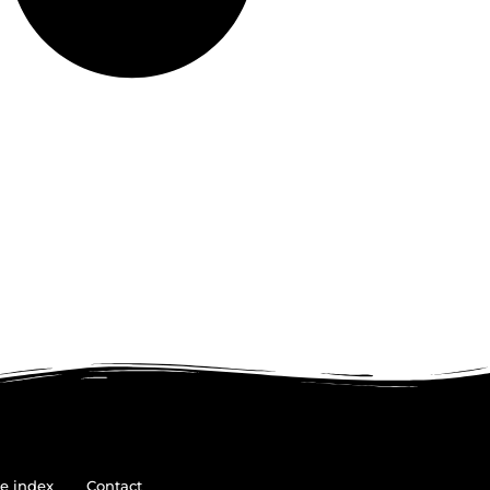
e index
Contact