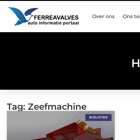
Over ons
Ons t
H
Tag: Zeefmachine
INDUSTRIE