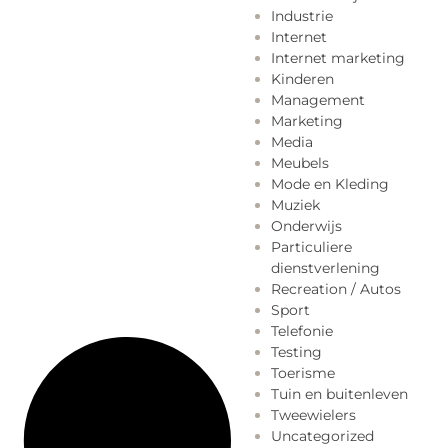
Industrie
Internet
Internet marketing
Kinderen
Management
Marketing
Media
Meubels
Mode en Kleding
Muziek
Onderwijs
Particuliere
dienstverlening
Recreation / Autos
Sport
Telefonie
Testing
Toerisme
Tuin en buitenleven
Tweewielers
Uncategorized