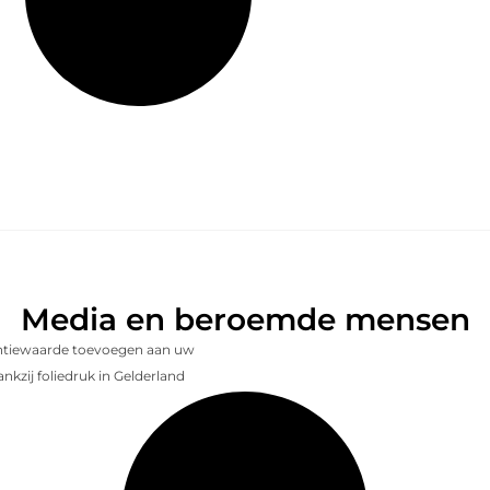
Media en beroemde mensen
entiewaarde toevoegen aan uw
nkzij foliedruk in Gelderland