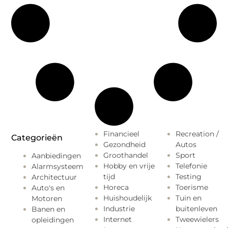
Financieel
Recreation /
Categorieën
Gezondheid
Autos
Groothandel
Sport
Aanbiedingen
Hobby en vrije
Telefonie
Alarmsysteem
tijd
Testing
Architectuur
Horeca
Toerisme
Auto's en
Huishoudelijk
Tuin en
Motoren
Industrie
buitenleven
Banen en
Internet
Tweewielers
opleidingen