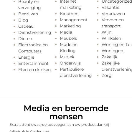
Internet
Uncategorized
Beauty en
marketing
Vakantie
verzorging
Kinderen
Verbouwen
Bedrijven
Management
Vervoer en
Blog
Marketing
transport
Cadeau
Media
Wijn
Dienstverlening
Meubels
Winkelen
Dieren
Mode en
Woning en Tui
Electronica en
Kleding
Woningen
Computers
Muziek
Zakelijk
Energie
Onderwijs
Zakelijke
Entertainment
Particuliere
dienstverlenin
Eten en drinken
dienstverlening
Zorg
Media en beroemde
mensen
Extra attentiewaarde toevoegen aan uw product dankzij
foliedruk in Gelderland