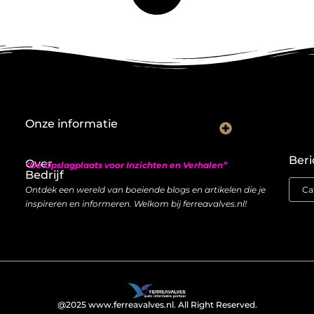
Onze informatie
Nederlandse linkbuilding: hoe je lokaal autoriteit opbouwt met backlinks
Geld verdienen met links: zo bouw je een duurzame inkomstenstroom
Beri
Over
“De Opslagplaats voor Inzichten en Verhalen”
Bedrijf
Ontdek een wereld van boeiende blogs en artikelen die je
inspireren en informeren. Welkom bij ferreavalves.nl!
@2025 www.ferreavalves.nl. All Right Reserved.