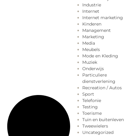
Industrie
Internet
Internet marketing
Kinderen
Management
Marketing
Media
Meubels
Mode en Kleding
Muziek
Onderwijs
Particuliere
dienstverlening
Recreation / Autos
Sport
Telefonie
Testing
Toerisme
Tuin en buitenleven
Tweewielers
Uncategorized