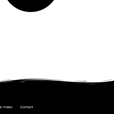
e index
Contact