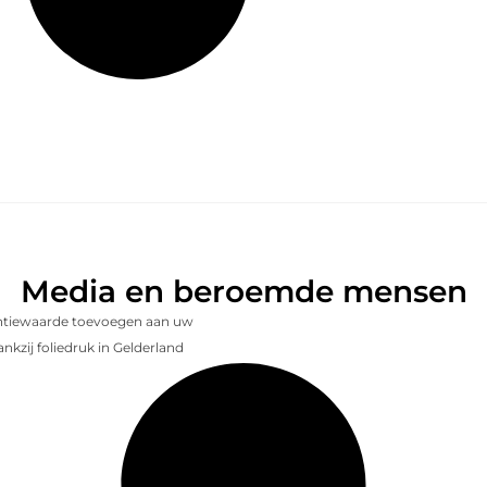
Media en beroemde mensen
entiewaarde toevoegen aan uw
nkzij foliedruk in Gelderland