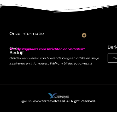
Onze informatie
Nederlandse linkbuilding: hoe je lokaal autoriteit opbouwt met backlinks
Geld verdienen met links: zo bouw je een duurzame inkomstenstroom
Beri
Over
“De Opslagplaats voor Inzichten en Verhalen”
Bedrijf
Ontdek een wereld van boeiende blogs en artikelen die je
inspireren en informeren. Welkom bij ferreavalves.nl!
@2025 www.ferreavalves.nl. All Right Reserved.