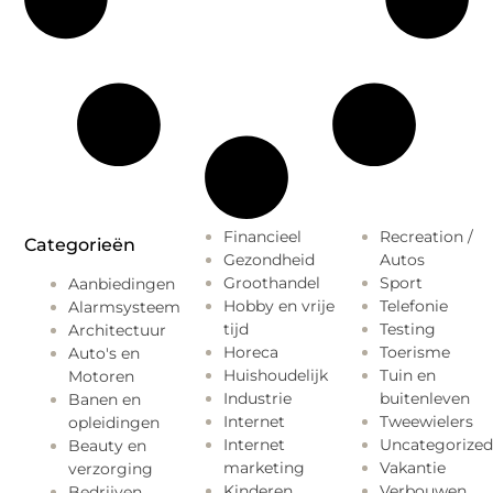
Financieel
Recreation /
Categorieën
Gezondheid
Autos
Groothandel
Sport
Aanbiedingen
Hobby en vrije
Telefonie
Alarmsysteem
tijd
Testing
Architectuur
Horeca
Toerisme
Auto's en
Huishoudelijk
Tuin en
Motoren
Industrie
buitenleven
Banen en
Internet
Tweewielers
opleidingen
Internet
Uncategorized
Beauty en
marketing
Vakantie
verzorging
Kinderen
Verbouwen
Bedrijven