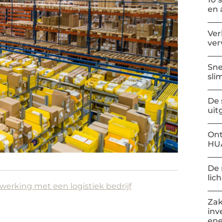
en 
Ver
ver
Sne
sli
De 
uit
Ont
HU
De 
lic
werking met een logistiek bedrijf
Zak
inv
ene