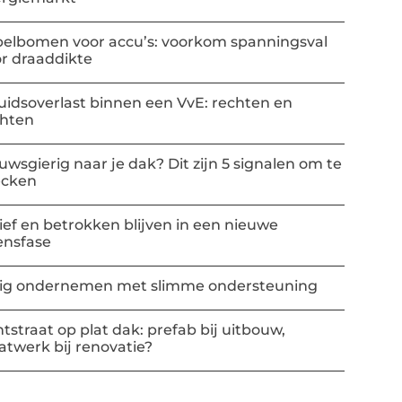
elbomen voor accu’s: voorkom spanningsval
r draaddikte
uidsoverlast binnen een VvE: rechten en
chten
uwsgierig naar je dak? Dit zijn 5 signalen om te
ecken
ief en betrokken blijven in een nieuwe
ensfase
lig ondernemen met slimme ondersteuning
htstraat op plat dak: prefab bij uitbouw,
twerk bij renovatie?