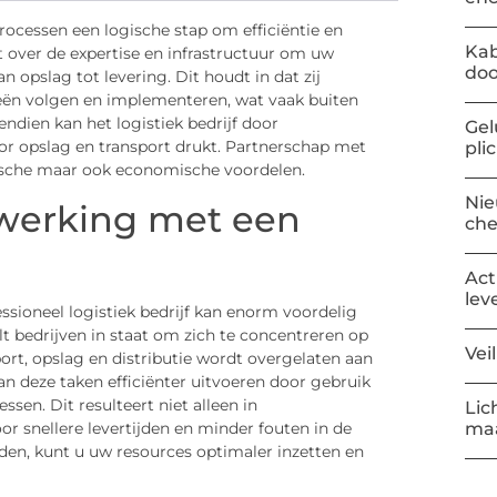
processen een logische stap om efficiëntie en
Kab
ikt over de expertise en infrastructuur om uw
doo
 opslag tot levering. Dit houdt in dat zij
ieën volgen en implementeren, wat vaak buiten
ndien kan het logistiek bedrijf door
Gel
or opslag en transport drukt. Partnerschap met
pli
ktische maar ook economische voordelen.
Nie
nwerking met een
ch
Act
lev
ssioneel logistiek bedrijf kan enorm voordelig
elt bedrijven in staat om zich te concentreren op
Vei
port, opslag en distributie wordt overgelaten aan
kan deze taken efficiënter uitvoeren door gebruik
sen. Dit resulteert niet alleen in
Lic
r snellere levertijden en minder fouten in de
maa
eden, kunt u uw resources optimaler inzetten en