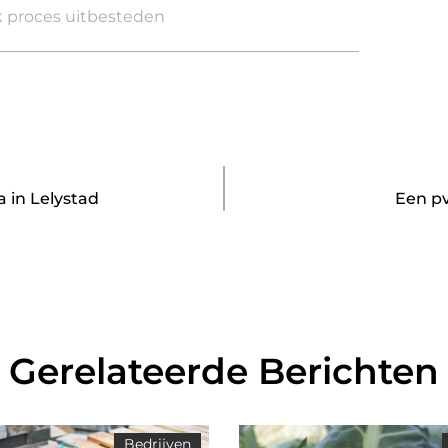
k proces uitbesteden
 in Lelystad
Een pv
Gerelateerde Berichten
Bedrijven