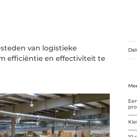
esteden van logistieke
Del
efficiëntie en effectiviteit te
Mee
Een
pr
Kie
10 