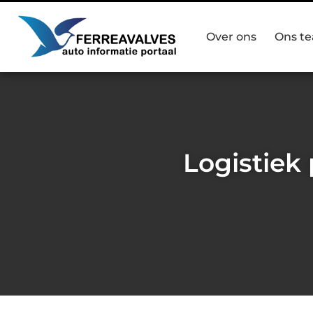
Over ons
Ons t
Logistiek