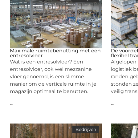
Maximale ruimtebenutting met een
De voordel
entresolvloer
flexibel tr
Wat is een entresolvloer? Een
Afgelopen 
entresolvloer, ook wel mezzanine
logistiek b
vloer genoemd, is een slimme
randen ge
manier om de verticale ruimte in je
stonden ze
magazijn optimaal te benutten.
veilig tran
...
...
Bedrijven