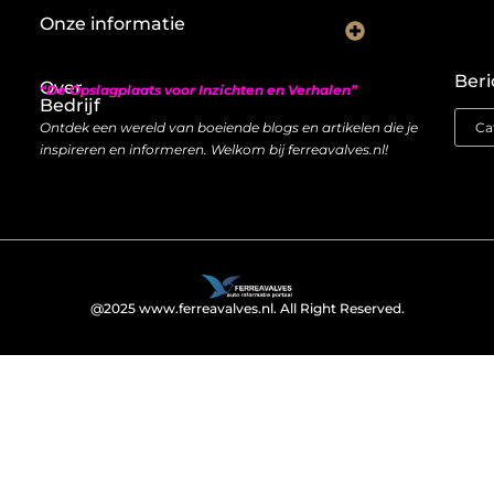
Onze informatie
Nederlandse linkbuilding: hoe je lokaal autoriteit opbouwt met backlinks
Geld verdienen met links: zo bouw je een duurzame inkomstenstroom
Beri
Over
“De Opslagplaats voor Inzichten en Verhalen”
Bedrijf
Ontdek een wereld van boeiende blogs en artikelen die je
inspireren en informeren. Welkom bij ferreavalves.nl!
@2025 www.ferreavalves.nl. All Right Reserved.