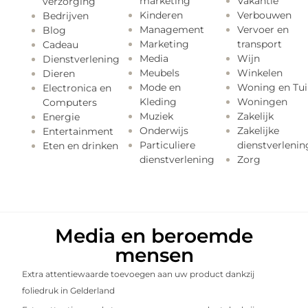
marketing
Vakantie
verzorging
Kinderen
Verbouwen
Bedrijven
Management
Vervoer en
Blog
Marketing
transport
Cadeau
Media
Wijn
Dienstverlening
Meubels
Winkelen
Dieren
Mode en
Woning en Tui
Electronica en
Kleding
Woningen
Computers
Muziek
Zakelijk
Energie
Onderwijs
Zakelijke
Entertainment
Particuliere
dienstverlenin
Eten en drinken
dienstverlening
Zorg
Media en beroemde
mensen
Extra attentiewaarde toevoegen aan uw product dankzij
foliedruk in Gelderland