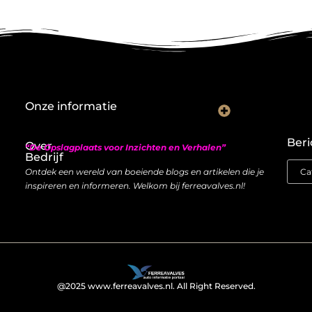
Onze informatie
Nederlandse linkbuilding: hoe je lokaal autoriteit opbouwt met backlinks
Geld verdienen met links: zo bouw je een duurzame inkomstenstroom
Beri
Over
“De Opslagplaats voor Inzichten en Verhalen”
Bedrijf
Ontdek een wereld van boeiende blogs en artikelen die je
inspireren en informeren. Welkom bij ferreavalves.nl!
@2025 www.ferreavalves.nl. All Right Reserved.