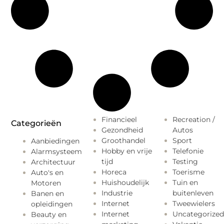
Financieel
Recreation /
Categorieën
Gezondheid
Autos
Groothandel
Sport
Aanbiedingen
Hobby en vrije
Telefonie
Alarmsysteem
tijd
Testing
Architectuur
Horeca
Toerisme
Auto's en
Huishoudelijk
Tuin en
Motoren
Industrie
buitenleven
Banen en
Internet
Tweewielers
opleidingen
Internet
Uncategorized
Beauty en