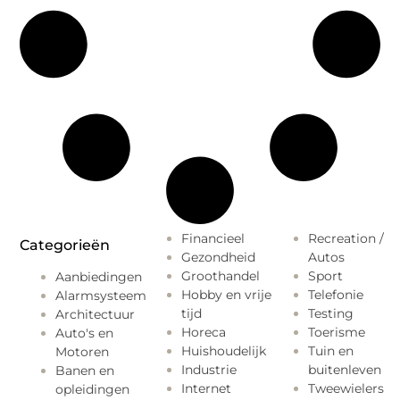
Financieel
Recreation /
Categorieën
Gezondheid
Autos
Groothandel
Sport
Aanbiedingen
Hobby en vrije
Telefonie
Alarmsysteem
tijd
Testing
Architectuur
Horeca
Toerisme
Auto's en
Huishoudelijk
Tuin en
Motoren
Industrie
buitenleven
Banen en
Internet
Tweewielers
opleidingen