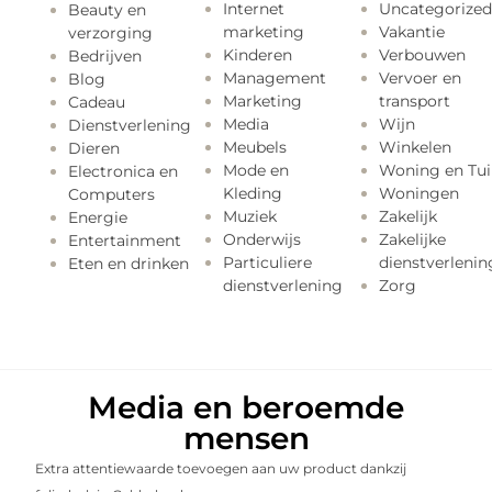
Internet
Uncategorized
Beauty en
marketing
Vakantie
verzorging
Kinderen
Verbouwen
Bedrijven
Management
Vervoer en
Blog
Marketing
transport
Cadeau
Media
Wijn
Dienstverlening
Meubels
Winkelen
Dieren
Mode en
Woning en Tui
Electronica en
Kleding
Woningen
Computers
Muziek
Zakelijk
Energie
Onderwijs
Zakelijke
Entertainment
Particuliere
dienstverlenin
Eten en drinken
dienstverlening
Zorg
Media en beroemde
mensen
Extra attentiewaarde toevoegen aan uw product dankzij