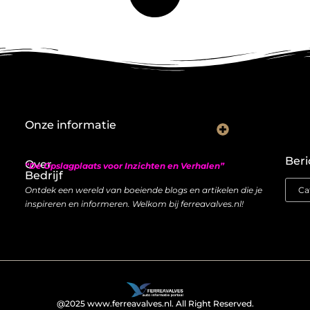
Onze informatie
Nederlandse linkbuilding: hoe je lokaal autoriteit opbouwt met backlinks
Geld verdienen met links: zo bouw je een duurzame inkomstenstroom
Beri
Over
“De Opslagplaats voor Inzichten en Verhalen”
Bedrijf
Ontdek een wereld van boeiende blogs en artikelen die je
inspireren en informeren. Welkom bij ferreavalves.nl!
@2025 www.ferreavalves.nl. All Right Reserved.