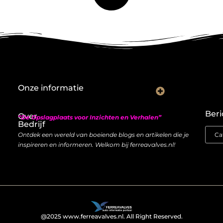
Onze informatie
Nederlandse linkbuilding: hoe je lokaal autoriteit opbouwt met backlinks
Geld verdienen met links: zo bouw je een duurzame inkomstenstroom
Beri
Over
“De Opslagplaats voor Inzichten en Verhalen”
Bedrijf
Ontdek een wereld van boeiende blogs en artikelen die je
inspireren en informeren. Welkom bij ferreavalves.nl!
@2025 www.ferreavalves.nl. All Right Reserved.