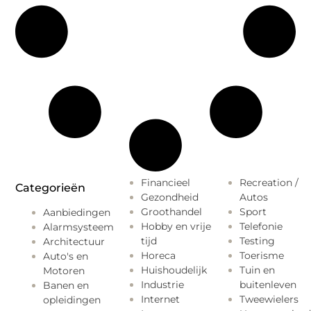
Financieel
Recreation /
Categorieën
Gezondheid
Autos
Groothandel
Sport
Aanbiedingen
Hobby en vrije
Telefonie
Alarmsysteem
tijd
Testing
Architectuur
Horeca
Toerisme
Auto's en
Huishoudelijk
Tuin en
Motoren
Industrie
buitenleven
Banen en
Internet
Tweewielers
opleidingen