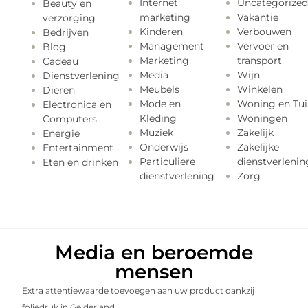
Internet
Uncategorized
Beauty en
marketing
Vakantie
verzorging
Kinderen
Verbouwen
Bedrijven
Management
Vervoer en
Blog
Marketing
transport
Cadeau
Media
Wijn
Dienstverlening
Meubels
Winkelen
Dieren
Mode en
Woning en Tui
Electronica en
Kleding
Woningen
Computers
Muziek
Zakelijk
Energie
Onderwijs
Zakelijke
Entertainment
Particuliere
dienstverlenin
Eten en drinken
dienstverlening
Zorg
Media en beroemde
mensen
Extra attentiewaarde toevoegen aan uw product dankzij
foliedruk in Gelderland