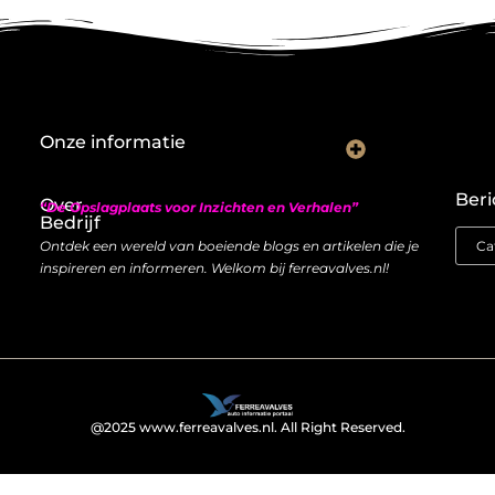
Onze informatie
Nederlandse linkbuilding: hoe je lokaal autoriteit opbouwt met backlinks
Geld verdienen met links: zo bouw je een duurzame inkomstenstroom
Beri
Over
“De Opslagplaats voor Inzichten en Verhalen”
Bedrijf
Ontdek een wereld van boeiende blogs en artikelen die je
inspireren en informeren. Welkom bij ferreavalves.nl!
@2025 www.ferreavalves.nl. All Right Reserved.