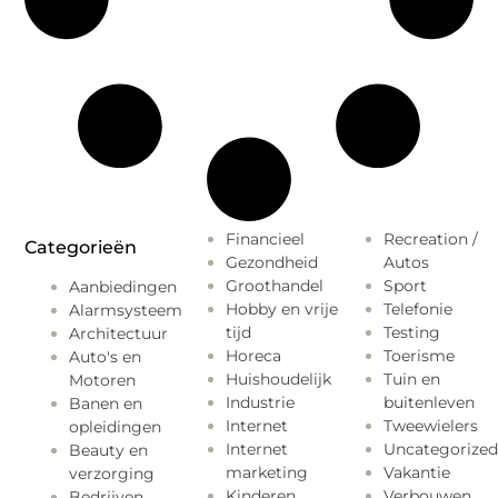
Financieel
Recreation /
Categorieën
Gezondheid
Autos
Groothandel
Sport
Aanbiedingen
Hobby en vrije
Telefonie
Alarmsysteem
tijd
Testing
Architectuur
Horeca
Toerisme
Auto's en
Huishoudelijk
Tuin en
Motoren
Industrie
buitenleven
Banen en
Internet
Tweewielers
opleidingen
Internet
Uncategorized
Beauty en
marketing
Vakantie
verzorging
Kinderen
Verbouwen
Bedrijven