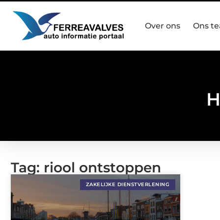
Over ons
Ons t
H
Tag: riool ontstoppen
ZAKELIJKE DIENSTVERLENING