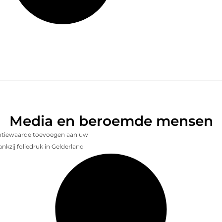
Media en beroemde mensen
entiewaarde toevoegen aan uw
nkzij foliedruk in Gelderland