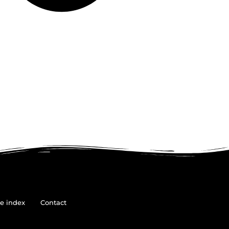
e index
Contact