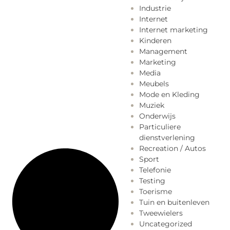
Industrie
Internet
Internet marketing
Kinderen
Management
Marketing
Media
Meubels
Mode en Kleding
Muziek
Onderwijs
Particuliere
dienstverlening
Recreation / Autos
Sport
Telefonie
Testing
Toerisme
Tuin en buitenleven
Tweewielers
Uncategorized