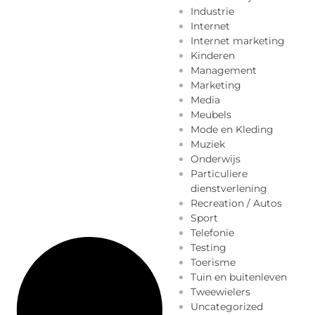
Industrie
Internet
Internet marketing
Kinderen
Management
Marketing
Media
Meubels
Mode en Kleding
Muziek
Onderwijs
Particuliere
dienstverlening
Recreation / Autos
Sport
Telefonie
Testing
Toerisme
Tuin en buitenleven
Tweewielers
Uncategorized