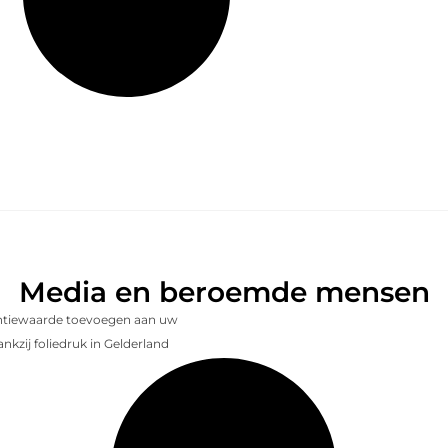
Media en beroemde mensen
entiewaarde toevoegen aan uw
nkzij foliedruk in Gelderland