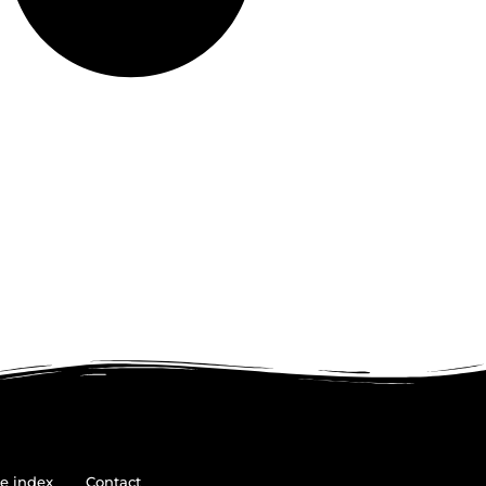
e index
Contact