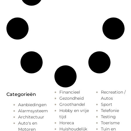
Financieel
Recreation /
Categorieën
Gezondheid
Autos
Groothandel
Sport
Aanbiedingen
Hobby en vrije
Telefonie
Alarmsysteem
tijd
Testing
Architectuur
Horeca
Toerisme
Auto's en
Huishoudelijk
Tuin en
Motoren