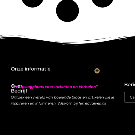
Onze informatie
Nederlandse linkbuilding: hoe je lokaal autoriteit opbouwt met backlinks
Geld verdienen met links: zo bouw je een duurzame inkomstenstroom
Beri
Over
“De Opslagplaats voor Inzichten en Verhalen”
Bedrijf
Ontdek een wereld van boeiende blogs en artikelen die je
inspireren en informeren. Welkom bij ferreavalves.nl!