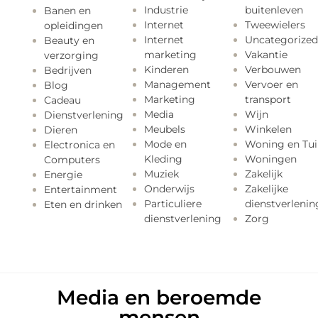
Industrie
buitenleven
Banen en
Internet
Tweewielers
opleidingen
Internet
Uncategorized
Beauty en
marketing
Vakantie
verzorging
Kinderen
Verbouwen
Bedrijven
Management
Vervoer en
Blog
Marketing
transport
Cadeau
Media
Wijn
Dienstverlening
Meubels
Winkelen
Dieren
Mode en
Woning en Tui
Electronica en
Kleding
Woningen
Computers
Muziek
Zakelijk
Energie
Onderwijs
Zakelijke
Entertainment
Particuliere
dienstverlenin
Eten en drinken
dienstverlening
Zorg
Media en beroemde
mensen