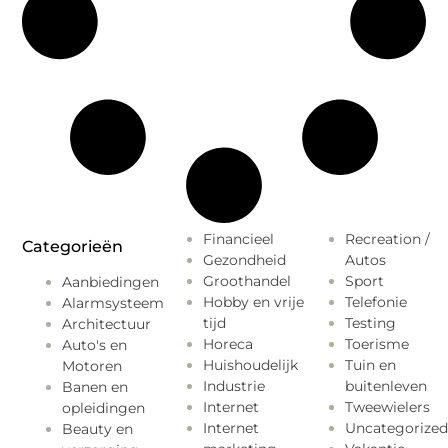
Financieel
Recreation /
Categorieën
Gezondheid
Autos
Groothandel
Sport
Aanbiedingen
Hobby en vrije
Telefonie
Alarmsysteem
tijd
Testing
Architectuur
Horeca
Toerisme
Auto's en
Huishoudelijk
Tuin en
Motoren
Industrie
buitenleven
Banen en
Internet
Tweewielers
opleidingen
Internet
Uncategorized
Beauty en