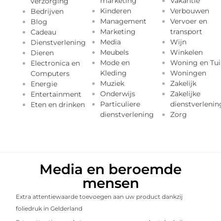
marketing
Vakantie
verzorging
Kinderen
Verbouwen
Bedrijven
Management
Vervoer en
Blog
Marketing
transport
Cadeau
Media
Wijn
Dienstverlening
Meubels
Winkelen
Dieren
Mode en
Woning en Tui
Electronica en
Kleding
Woningen
Computers
Muziek
Zakelijk
Energie
Onderwijs
Zakelijke
Entertainment
Particuliere
dienstverlenin
Eten en drinken
dienstverlening
Zorg
Media en beroemde
mensen
Extra attentiewaarde toevoegen aan uw product dankzij
foliedruk in Gelderland