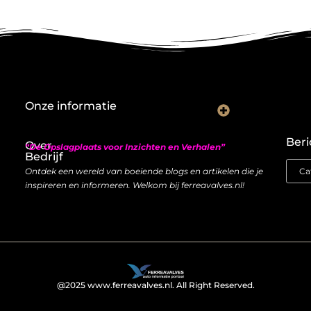
Onze informatie
Nederlandse linkbuilding: hoe je lokaal autoriteit opbouwt met backlinks
Geld verdienen met links: zo bouw je een duurzame inkomstenstroom
Beri
Over
“De Opslagplaats voor Inzichten en Verhalen”
Bedrijf
Ontdek een wereld van boeiende blogs en artikelen die je
inspireren en informeren. Welkom bij ferreavalves.nl!
@2025 www.ferreavalves.nl. All Right Reserved.