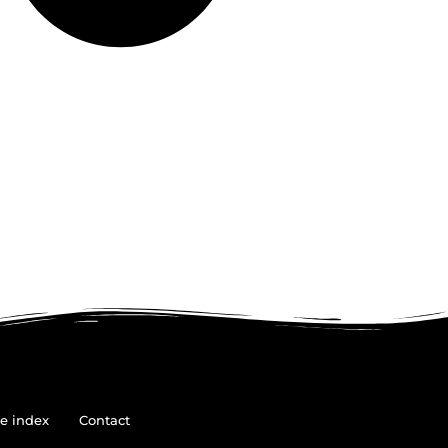
e index
Contact