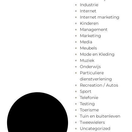
Industrie
Internet
Internet marketing
Kinderen
Management
Marketing
Media
Meubels
Mode en Kleding
Muziek
Onderwijs
Particuliere
dienstverlening
Recreation / Autos
Sport
Telefonie
Testing
Toerisme
Tuin en buitenleven
Tweewielers
Uncategorized