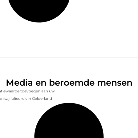
Media en beroemde mensen
entiewaarde toevoegen aan uw
nkzij foliedruk in Gelderland