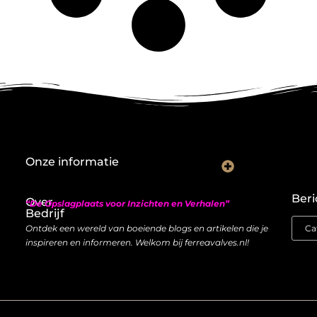
Onze informatie
Nederlandse linkbuilding: hoe je lokaal autoriteit opbouwt met backlinks
Geld verdienen met links: zo bouw je een duurzame inkomstenstroom
Beri
Over
“De Opslagplaats voor Inzichten en Verhalen”
Bedrijf
Ontdek een wereld van boeiende blogs en artikelen die je
inspireren en informeren. Welkom bij ferreavalves.nl!