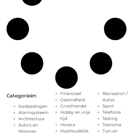
Financieel
Recreation /
Categorieën
Gezondheid
Autos
Groothandel
Sport
Aanbiedingen
Hobby en vrije
Telefonie
Alarmsysteem
tijd
Testing
Architectuur
Horeca
Toerisme
Auto's en
Huishoudelijk
Tuin en
Motoren