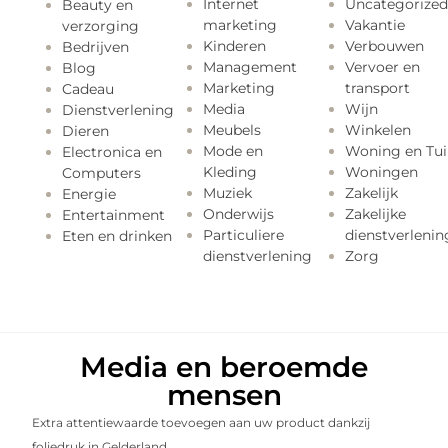
Internet
Uncategorized
Beauty en
marketing
Vakantie
verzorging
Kinderen
Verbouwen
Bedrijven
Management
Vervoer en
Blog
Marketing
transport
Cadeau
Media
Wijn
Dienstverlening
Meubels
Winkelen
Dieren
Mode en
Woning en Tui
Electronica en
Kleding
Woningen
Computers
Muziek
Zakelijk
Energie
Onderwijs
Zakelijke
Entertainment
Particuliere
dienstverlenin
Eten en drinken
dienstverlening
Zorg
Media en beroemde
mensen
Extra attentiewaarde toevoegen aan uw product dankzij
foliedruk in Gelderland