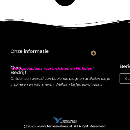
Onze informatie
Nederlandse linkbuilding: hoe je lokaal autoriteit opbouwt met backlinks
Geld verdienen met links: zo bouw je een duurzame inkomstenstroom
Beri
Over
“De Opslagplaats voor Inzichten en Verhalen”
Bedrijf
Ontdek een wereld van boeiende blogs en artikelen die je
inspireren en informeren. Welkom bij ferreavalves.nl!
@2025 www.ferreavalves.nl. All Right Reserved.