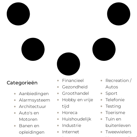
Financieel
Recreation /
Categorieën
Gezondheid
Autos
Groothandel
Sport
Aanbiedingen
Hobby en vrije
Telefonie
Alarmsysteem
tijd
Testing
Architectuur
Horeca
Toerisme
Auto's en
Huishoudelijk
Tuin en
Motoren
Industrie
buitenleven
Banen en
Internet
Tweewielers
opleidingen