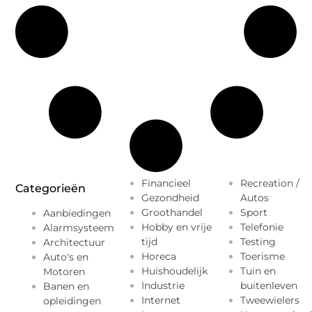
Financieel
Recreation /
Categorieën
Gezondheid
Autos
Groothandel
Sport
Aanbiedingen
Hobby en vrije
Telefonie
Alarmsysteem
tijd
Testing
Architectuur
Horeca
Toerisme
Auto's en
Huishoudelijk
Tuin en
Motoren
Industrie
buitenleven
Banen en
Internet
Tweewielers
opleidingen