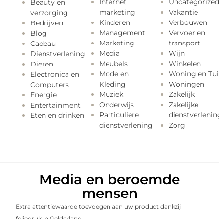
Internet
Uncategorized
Beauty en
marketing
Vakantie
verzorging
Kinderen
Verbouwen
Bedrijven
Management
Vervoer en
Blog
Marketing
transport
Cadeau
Media
Wijn
Dienstverlening
Meubels
Winkelen
Dieren
Mode en
Woning en Tui
Electronica en
Kleding
Woningen
Computers
Muziek
Zakelijk
Energie
Onderwijs
Zakelijke
Entertainment
Particuliere
dienstverlenin
Eten en drinken
dienstverlening
Zorg
Media en beroemde
mensen
Extra attentiewaarde toevoegen aan uw product dankzij
foliedruk in Gelderland