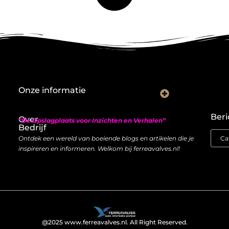
Onze informatie
Nederlandse linkbuilding: hoe je lokaal autoriteit opbouwt met backlinks
Geld verdienen met links: zo bouw je een duurzame inkomstenstroom
Beri
Over
“De Opslagplaats voor Inzichten en Verhalen”
Bedrijf
Ontdek een wereld van boeiende blogs en artikelen die je
inspireren en informeren. Welkom bij ferreavalves.nl!
@2025 www.ferreavalves.nl. All Right Reserved.