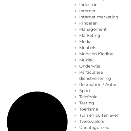
Industrie
Internet
Internet marketing
Kinderen
Management
Marketing
Media
Meubels
Mode en Kleding
Muziek
Onderwijs
Particuliere
dienstverlening
Recreation / Autos
Sport
Telefonie
Testing
Toerisme
Tuin en buitenleven
Tweewielers
Uncategorized