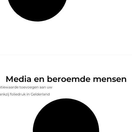
Media en beroemde mensen
entiewaarde toevoegen aan uw
nkzij foliedruk in Gelderland