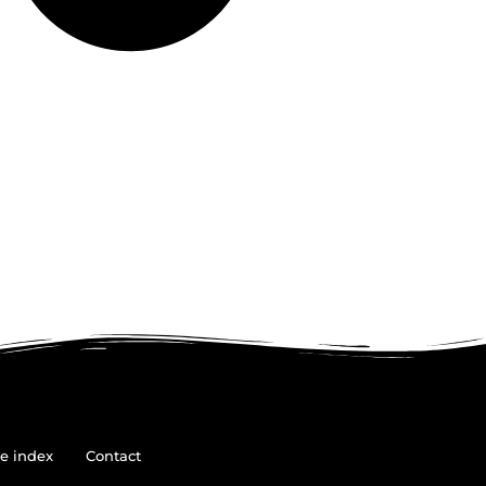
e index
Contact