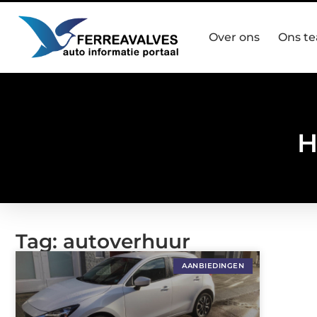
Over ons
Ons t
H
Tag: autoverhuur
AANBIEDINGEN