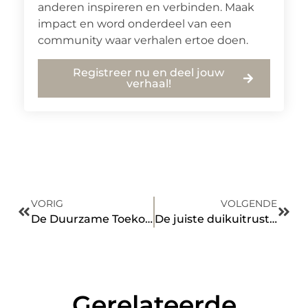
anderen inspireren en verbinden. Maak
impact en word onderdeel van een
community waar verhalen ertoe doen.
Registreer nu en deel jouw
verhaal!
VORIG
VOLGENDE
De Duurzame Toekomst van Benzinestation in IJmuiden
De juiste duikuitrusting: welk soort duiklamp past het best bij jou?
Gerelateerde