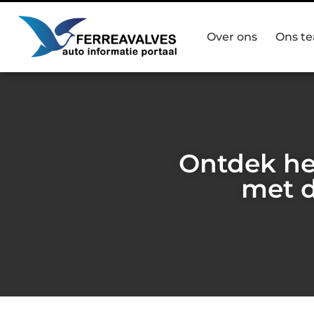
Over ons
Ons t
Ontdek het
met 