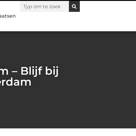
laatsen
– Blijf bij
erdam