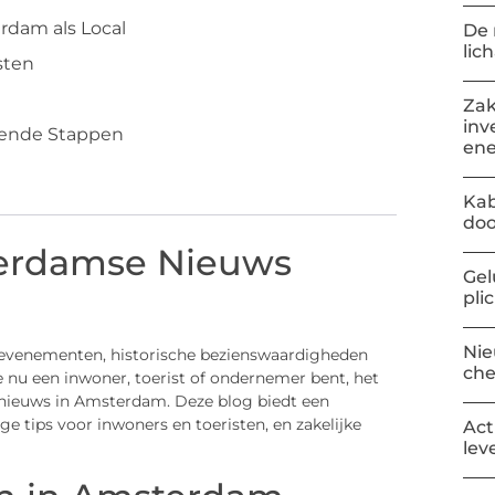
rdam als Local
De 
lic
sten
Zak
inv
gende Stappen
ene
Kab
doo
erdamse Nieuws
Gel
pli
Nie
 evenementen, historische bezienswaardigheden
ch
e nu een inwoner, toerist of ondernemer bent, het
e nieuws in Amsterdam. Deze blog biedt een
e tips voor inwoners en toeristen, en zakelijke
Act
lev