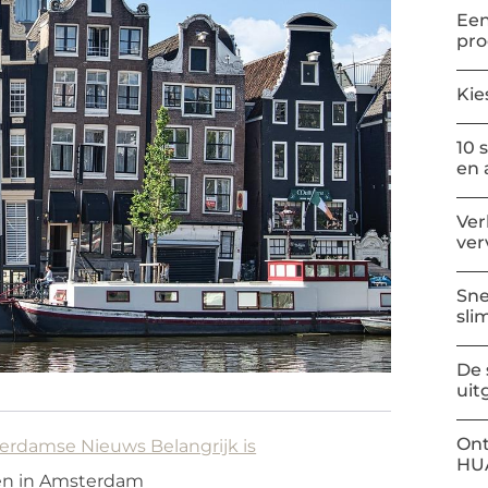
Een
pr
Kie
10 
en 
Ver
ver
Sne
sli
De 
uit
Ont
rdamse Nieuws Belangrijk is
HU
en in Amsterdam