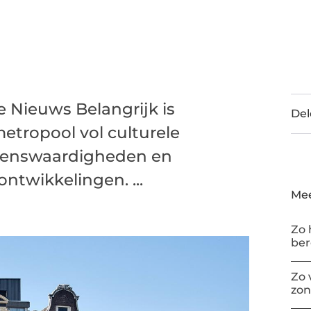
Nieuws Belangrijk is
Del
tropool vol culturele
zienswaardigheden en
ntwikkelingen. ...
Mee
Zo 
be
Zo 
zon