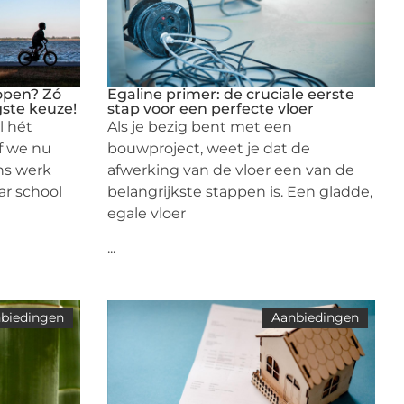
open? Zó
Egaline primer: de cruciale eerste
gste keuze!
stap voor een perfecte vloer
l hét
Als je bezig bent met een
Of we nu
bouwproject, weet je dat de
ns werk
afwerking van de vloer een van de
ar school
belangrijkste stappen is. Een gladde,
egale vloer
...
biedingen
Aanbiedingen