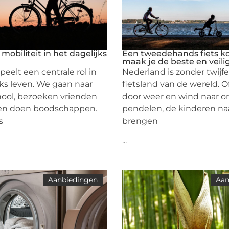
obiliteit in het dagelijks
Een tweedehands fiets k
maak je de beste en veili
speelt een centrale rol in
Nederland is zonder twijfe
jks leven. We gaan naar
fietsland van de wereld. 
hool, bezoeken vrienden
door weer en wind naar o
 en doen boodschappen.
pendelen, de kinderen na
s
brengen
...
Aanbiedingen
Aan