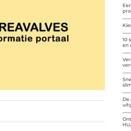
Een
pr
Kie
10 
en 
Ver
ver
Sne
sli
De 
uit
Ont
HU