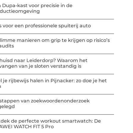
 Dupa-kast voor precisie in de
oductieomgeving
s voor een professionele spuiterij auto
slimme manieren om grip te krijgen op risico’s
audits
huisd naar Leiderdorp? Waarom het
vangen van je sloten verstandig is
l je rijbewijs halen in Pijnacker: zo doe je het
m
stappen van zoekwoordenonderzoek
gelegd
dek de perfecte workout smartwatch: De
AWEI WATCH FIT 5 Pro