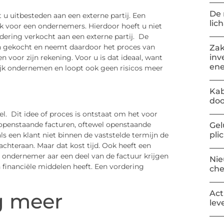
De 
 u uitbesteden aan een externe partij. Een
lic
ak voor een ondernemers. Hierdoor hoeft u niet
dering verkocht aan een externe partij. De
en gekocht en neemt daardoor het proces van
Zak
inv
 voor zijn rekening. Voor u is dat ideaal, want
ene
lijk ondernemen en loopt ook geen risicos meer
Kab
doo
l. Dit idee of proces is ontstaat om het voor
openstaande facturen, oftewel openstaande
Gel
pli
ls een klant niet binnen de vaststelde termijn de
chteraan. Maar dat kost tijd. Ook heeft een
ondernemer aar een deel van de factuur krijgen
Nie
 financiële middelen heeft. Een vordering
ch
Act
g meer
lev