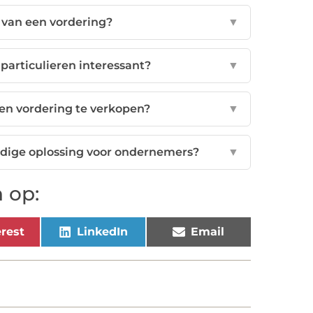
 van een vordering?
▼
particulieren interessant?
▼
een vordering te verkopen?
▼
dige oplossing voor ondernemers?
▼
 op:
rest
LinkedIn
Email