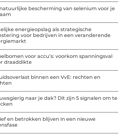
natuurlijke bescherming van selenium voor je
haam
elijke energieopslag als strategische
estering voor bedrijven in een veranderende
rgiemarkt
elbomen voor accu’s: voorkom spanningsval
r draaddikte
uidsoverlast binnen een VvE: rechten en
chten
uwsgierig naar je dak? Dit zijn 5 signalen om te
ecken
ief en betrokken blijven in een nieuwe
ensfase