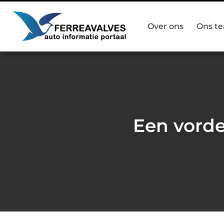
Over ons
Ons t
Een vorde