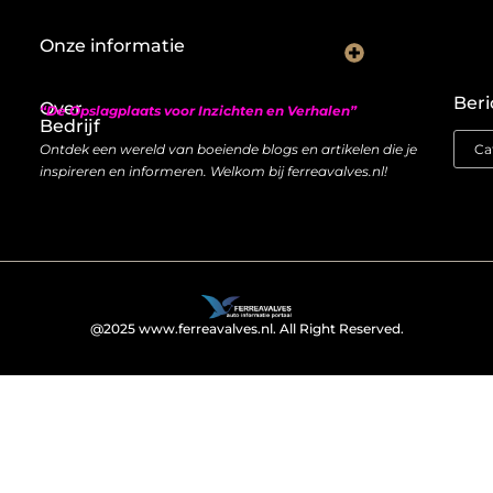
Onze informatie
Nederlandse linkbuilding: hoe je lokaal autoriteit opbouwt met backlinks
Geld verdienen met links: zo bouw je een duurzame inkomstenstroom
Beri
Over
“De Opslagplaats voor Inzichten en Verhalen”
Bedrijf
Ontdek een wereld van boeiende blogs en artikelen die je
inspireren en informeren. Welkom bij ferreavalves.nl!
@2025 www.ferreavalves.nl. All Right Reserved.